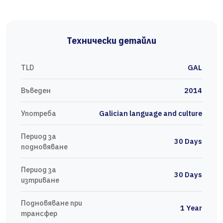
Технически детайли
TLD
GAL
Въведен
2014
Употреба
Galician language and culture
Период за
30 Days
подновяване
Период за
30 Days
изтриване
Подновяване при
1 Year
трансфер