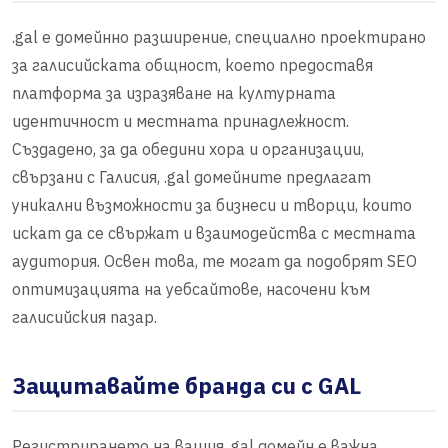
.gal е домейнно разширение, специално проектирано
за галисийската общност, което предоставя
платформа за изразяване на културната
идентичност и местната принадлежност.
Създадено, за да обедини хора и организации,
свързани с Галисия, .gal домейните предлагат
уникални възможности за бизнеси и творци, които
искат да се свържат и взаимодейства с местната
аудитория. Освен това, те могат да подобрят SEO
оптимизацията на уебсайтове, насочени към
галисийския пазар.
Защитавайте бранда си с GAL
Регистрирането на вашия .gal домейн е важна