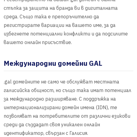
стъпка за защита на бранда ви в дигиталната
среда. Също така е препоръчително да
регистрирате вариации на вашето име, за да
избегнете потенциални конфликти и да подсилите
вашето онлайн присъствие.
Международни домейни GAL
.gal домейните не само че обслужват местната
галисийска общност, но също така имат потенциал
за международно разширяване. С поддръжка на
интернационализирани домейн имена (IDN), те
позволяват на потребителите от различни езикови
среди да създадат своя уникален онлайн
идентификатор, свързан с Галисия.