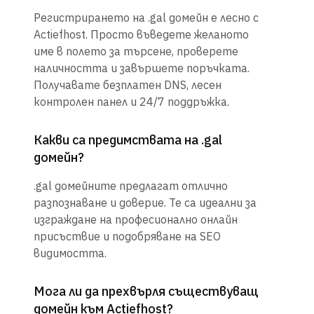
Регистрирането на .gal домейн е лесно с
Actiefhost. Просто въведете желаното
име в полето за търсене, проверете
наличността и завършете поръчката.
Получавате безплатен DNS, лесен
контролен панел и 24/7 поддръжка.
Какви са предимствата на .gal
домейн?
.gal домейните предлагат отлично
разпознаване и доверие. Те са идеални за
изграждане на професионално онлайн
присъствие и подобряване на SEO
видимостта.
Мога ли да прехвърля съществуващ
домейн към Actiefhost?