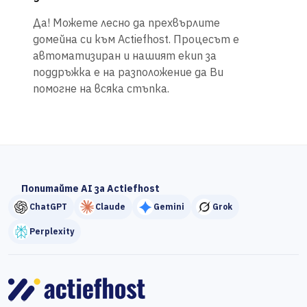
Да! Можете лесно да прехвърлите
домейна си към Actiefhost. Процесът е
автоматизиран и нашият екип за
поддръжка е на разположение да Ви
помогне на всяка стъпка.
Попитайте AI за Actiefhost
ChatGPT
Claude
Gemini
Grok
Perplexity