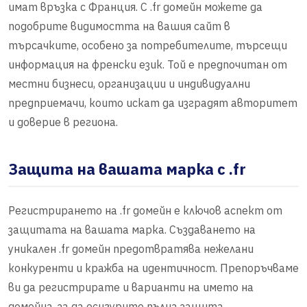
имат връзка с Франция. С .fr домейн можете да
подобрите видимостта на вашия сайт в
търсачките, особено за потребителите, търсещи
информация на френски език. Той е предпочитан от
местни бизнеси, организации и индивидуални
предприемачи, които искат да изградят авторитет
и доверие в региона.
Защита на вашата марка с .fr
Регистрирането на .fr домейн е ключов аспект от
защитата на вашата марка. Създаването на
уникален .fr домейн предотвратява нежелани
конкуренти и кражба на идентичност. Препоръчваме
ви да регистрирате и варианти на името на
домейна, за да осигурите пълна защита.