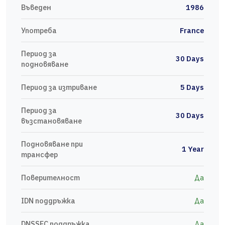
Въведен
1986
Употреба
France
Период за
30 Days
подновяване
Период за изтриване
5 Days
Период за
30 Days
възстановяване
Подновяване при
1 Year
трансфер
Поверителност
Да
IDN поддръжка
Да
DNSSEC поддръжка
Да