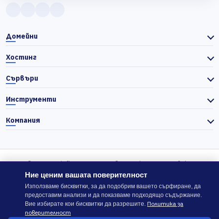
Домейни
Хостинг
Сървъри
Инструменти
Компания
© 2026 Actiefhost. Съгласно българското търговско
законодателство цените в сайта се показват без ДДС, а ДДС се
Ние ценим вашата поверителност
изчислява отделно при завършване на поръчката, когато е
Използваме бисквитки, за да подобрим вашето сърфиране, да
предоставим анализи и да показваме подходящо съдържание.
приложимо.
Политика за
Вие избирате кои бисквитки да разрешите.
поверителност