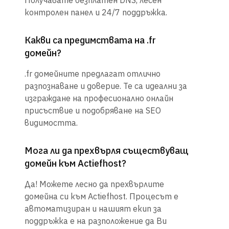
Получавате безплатен DNS, лесен
контролен панел и 24/7 поддръжка.
Какви са предимствата на .fr
домейн?
.fr домейните предлагат отлично
разпознаване и доверие. Те са идеални за
изграждане на професионално онлайн
присъствие и подобряване на SEO
видимостта.
Мога ли да прехвърля съществуващ
домейн към Actiefhost?
Да! Можете лесно да прехвърлите
домейна си към Actiefhost. Процесът е
автоматизиран и нашият екип за
поддръжка е на разположение да Ви