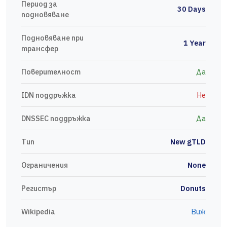
Период за
30 Days
подновяване
Подновяване при
1 Year
трансфер
Поверителност
Да
IDN поддръжка
Не
DNSSEC поддръжка
Да
Тип
New gTLD
Ограничения
None
Регистър
Donuts
Wikipedia
Виж