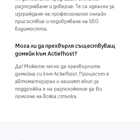
разпознаване и доверие. Те са идеални за
изграждане на професионално онлайн
присъствие и подобряване на SEO
видимостта.
Мога ли да прехвърля съществуващ
домейн към Actiefhost?
Да! Можете лесно да прехвърлите
домейна си към Actiefhost. Процесът е
автоматизиран и нашият екип за
поддръжка е на разположение да Ви
помогне на всяка стъпка.