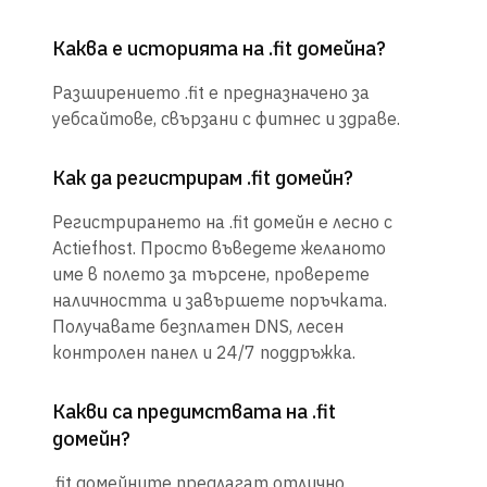
Каква е историята на .fit домейна?
Разширението .fit е предназначено за
уебсайтове, свързани с фитнес и здраве.
Как да регистрирам .fit домейн?
Регистрирането на .fit домейн е лесно с
Actiefhost. Просто въведете желаното
име в полето за търсене, проверете
наличността и завършете поръчката.
Получавате безплатен DNS, лесен
контролен панел и 24/7 поддръжка.
Какви са предимствата на .fit
домейн?
.fit домейните предлагат отлично