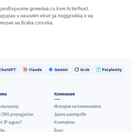
рехвърлите домейна си към Actiefhost.
иран и нашият екип за поддръжка е на
могне на всяка стъпка.
ChatGPT
Claude
Gemini
Grok
Perplexity
нти
Компания
алкулатор
История на компанията
 DNS propagation
Дата центрове
т IP адрес?
Контакти
йн
Блог