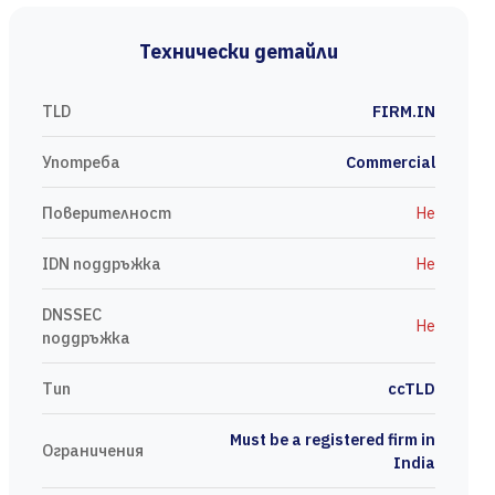
Технически детайли
TLD
FIRM.IN
Употреба
Commercial
Поверителност
Не
IDN поддръжка
Не
DNSSEC
Не
поддръжка
Тип
ccTLD
Must be a registered firm in
Ограничения
India