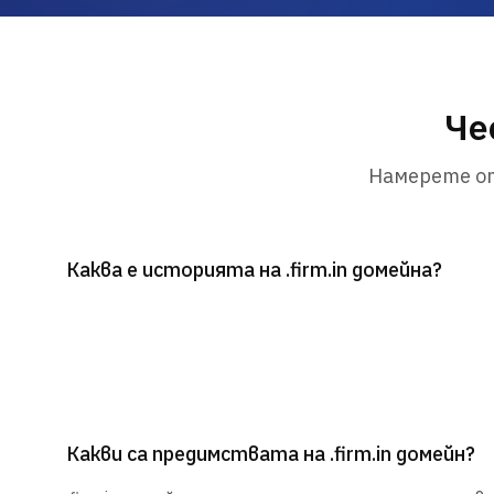
Че
Намерете от
Каква е историята на .firm.in домейна?
Какви са предимствата на .firm.in домейн?