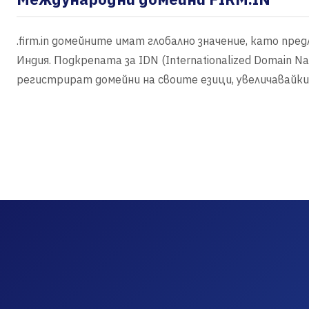
.firm.in домейните имат глобално значение, като пр
Индия. Подкрепата за IDN (Internationalized Domain 
регистрират домейни на своите езици, увеличавайк