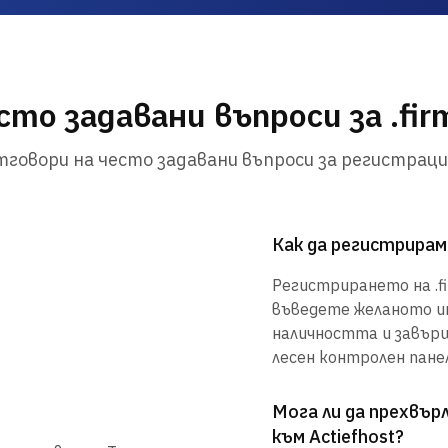
сто задавани въпроси за .firm
говори на често задавани въпроси за регистраци
Как да регистрирам 
Регистрирането на .fir
въведете желаното им
наличността и завър
лесен контролен панел
Мога ли да прехвъ
към Actiefhost?