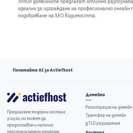
.firm.in домейните предлагат отлично разпознава
идеални за изграждане на професионално онлайн 
подобряване на SEO видимостта.
Попитайте AI за Actiefhost
Домейни
Регистрация на домейн
Предлагаме модерни хостинг
Трансфер на домейн
услуги, но можем да
gTLD разширения
предоставим и напълно
персонализирано решение.
Хостинг