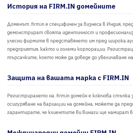
История на FIRM.IN домейните
Доменът .firm.in е специфичен за бизнеса в Индия, пр
демонстрират своята идентичност и професионализъ
улесни фирмите в представянето им пред широка ауд
предприятия, както и големи корпорации. Регистраци
търсачките, което може да доведе до увеличаване н
Защита на вашата марка с FIRM.IN
Регистрирането на .firm.in домейн е ключова стъпка
осигуряване на вариации на домейна, можете да пр
гарантирате, че клиентите ви винаги ще намират в
Международни домейни FIRM.IN