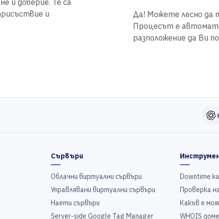
не и доверие. Те са
присъствие и
Да! Можете лесно да п
Процесът е автоматиз
разположение да Ви по
Сървъри
Инструме
Облачни виртуални сървъри
Downtime к
Управлявани виртуални сървъри
Проверка на
Наети сървъри
Какъв е моя
Server-side Google Tag Manager
WHOIS доме