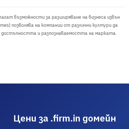
едлагат възможности за разширяване на бизнеса извън
Names) позволява на компании от различни култури да
и достъпността и разпознаваемостта на марката.
Цени за .firm.in домейн