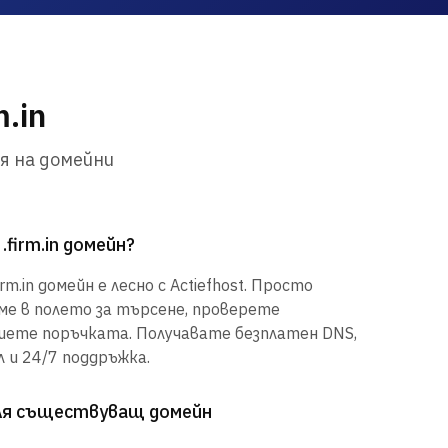
.in
я на домейни
.firm.in домейн?
m.in домейн е лесно с Actiefhost. Просто
е в полето за търсене, проверете
шете поръчката. Получавате безплатен DNS,
 и 24/7 поддръжка.
рля съществуващ домейн