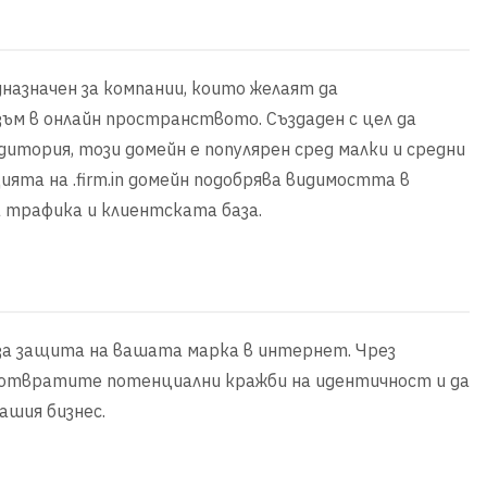
едназначен за компании, които желаят да
м в онлайн пространството. Създаден с цел да
итория, този домейн е популярен сред малки и средни
ята на .firm.in домейн подобрява видимостта в
а трафика и клиентската база.
 за защита на вашата марка в интернет. Чрез
едотвратите потенциални кражби на идентичност и да
ашия бизнес.