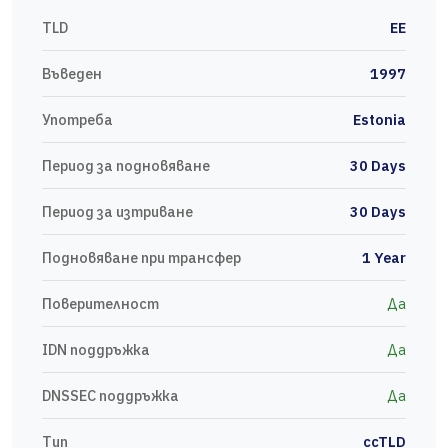
TLD
EE
Въведен
1997
Употреба
Estonia
Период за подновяване
30 Days
Период за изтриване
30 Days
Подновяване при трансфер
1 Year
Поверителност
Да
IDN поддръжка
Да
DNSSEC поддръжка
Да
Тип
ccTLD