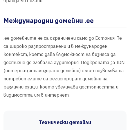
бранда ви онлайн.
Международни домейни .ee
.ee домейните не са ограничени само до Естония. Те
са широко разпространени и в международен
контекст, което дава възможност на бизнеса да
достигне до глобална аудитория. Подкрепата за IDN
(интернационализирани домейни) също позволява на
потребителите да регистрират домейни на
различни езици, което увеличава достъпността и
видимостта им в интернет.
Технически детайли