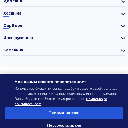
Домейни
Хостинг
Сървъри
Инструменти
Компания
© 2026 Actiefhost. Съгласно българското търговско
законодателство цените в сайта се показват без ДДС, а ДДС се
Ние ценим вашата поверителност
изчислява отделно при завършване на поръчката, когато е
Използваме бисквитки, за да подобрим вашето сърфиране, да
предоставим анализи и да показваме подходящо съдържание.
приложимо.
Политика за
Вие избирате кои бисквитки да разрешите.
поверителност
В случай на спор, който не може да бъде решен директно с
Приеми всички
ACTIEFHOST LTD,
можете да използвате платформата
ODR
.
Персонализиране