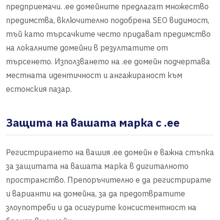
предприемачи. .ee домейните предлагат множество
предимства, включително подобрена SEO видимост,
тъй като търсачките често придават предимство
на локалните домейни в резултатите от
търсенето. Използването на .ee домейн подчертава
местната идентичност и ангажираност към
естонския пазар.
Защита на вашата марка с .ee
Регистрирането на вашия .ee домейн е важна стъпка
за защитата на вашата марка в дигиталното
пространство. Препоръчително е да регистрирате
и варианти на домейна, за да предотвратите
злоупотреби и да осигурите консистентност на