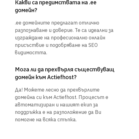
Какви са предимствата на .ee
домейн?
.ee домейните предлагат отлично
разпознаване и доверие. Те са идеални за
изграждане на професионално онлайн
присъствие и подобряване на SEO
видимостта.
Мога ли да прехвърля съществуващ
домейн към Actiefhost?
Да! Можете лесно да прехвърлите
домейна си към Actiefhost. Процесът е
автоматизиран и нашият екип за
поддръжка е на разположение да Ви
помогне на всяка стъпка.