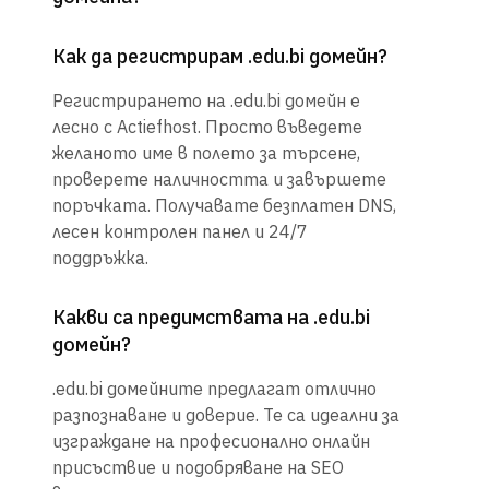
Как да регистрирам .edu.bi домейн?
Регистрирането на .edu.bi домейн е
лесно с Actiefhost. Просто въведете
желаното име в полето за търсене,
проверете наличността и завършете
поръчката. Получавате безплатен DNS,
лесен контролен панел и 24/7
поддръжка.
Какви са предимствата на .edu.bi
домейн?
.edu.bi домейните предлагат отлично
разпознаване и доверие. Те са идеални за
изграждане на професионално онлайн
присъствие и подобряване на SEO