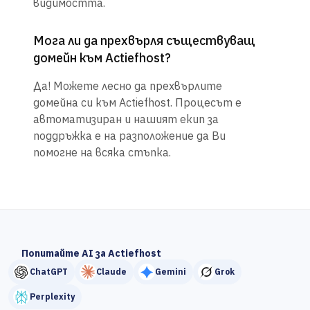
видимостта.
Мога ли да прехвърля съществуващ
домейн към Actiefhost?
Да! Можете лесно да прехвърлите
домейна си към Actiefhost. Процесът е
автоматизиран и нашият екип за
поддръжка е на разположение да Ви
помогне на всяка стъпка.
Попитайте AI за Actiefhost
ChatGPT
Claude
Gemini
Grok
Perplexity