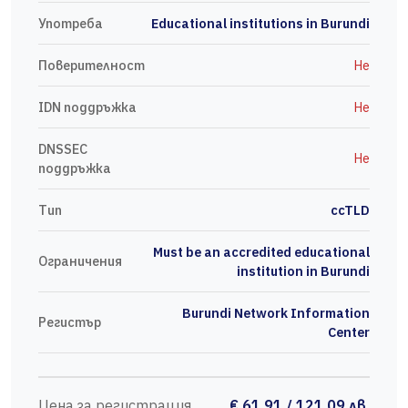
Употреба
Educational institutions in Burundi
Поверителност
Не
IDN поддръжка
Не
DNSSEC
Не
поддръжка
Тип
ccTLD
Must be an accredited educational
Ограничения
institution in Burundi
Burundi Network Information
Регистър
Center
Цена за регистрация
€ 61.91 / 121.09 лв.