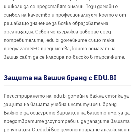
и школи да се представят онлайн. Този домейн е
символ на качество и професионализъм, което е от
решаващо значение за всяка образователна
организация. Освен че изгражда доверие сред
потребителите, .edu.bi домейните също така
предлагат SEO предимства, които помагат на
вашия сайт да се класира по-високо в търсачките.
Защита на вашия бранд с EDU.BI
Регистрирането на .edu.bi домейн е важна стъпка за
защита на вашата учебна институция и бранд.
Важно е да осигурите вариации на вашето име, за да
предотвратите злоупотреби и да запазите вашата
репутация. С .edu.bi вие демонстрирате ангажимент