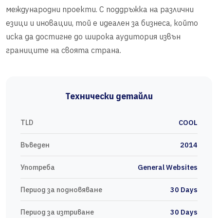
международни проекти. С поддръжка на различни
езици и иновации, той е идеален за бизнеса, който
иска да достигне до широка аудитория извън
границите на своята страна.
Технически детайли
TLD
COOL
Въведен
2014
Употреба
General Websites
Период за подновяване
30 Days
Период за изтриване
30 Days