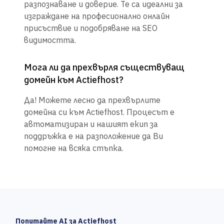
разпознаване и доверие. Те са идеални за
изграждане на професионално онлайн
присъствие и подобряване на SEO
видимостта.
Мога ли да прехвърля съществуващ
домейн към Actiefhost?
Да! Можете лесно да прехвърлите
домейна си към Actiefhost. Процесът е
автоматизиран и нашият екип за
поддръжка е на разположение да Ви
помогне на всяка стъпка.
Попитайте AI за Actiefhost