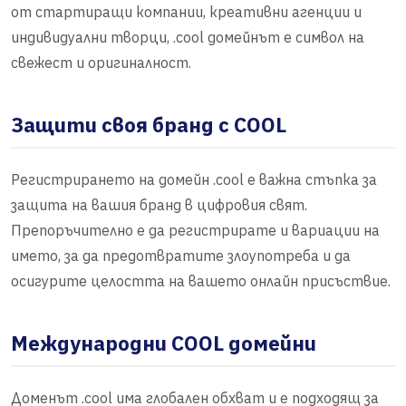
от стартиращи компании, креативни агенции и
индивидуални творци, .cool домейнът е символ на
свежест и оригиналност.
Защити своя бранд с COOL
Регистрирането на домейн .cool е важна стъпка за
защита на вашия бранд в цифровия свят.
Препоръчително е да регистрирате и вариации на
името, за да предотвратите злоупотреба и да
осигурите целостта на вашето онлайн присъствие.
Международни COOL домейни
Доменът .cool има глобален обхват и е подходящ за