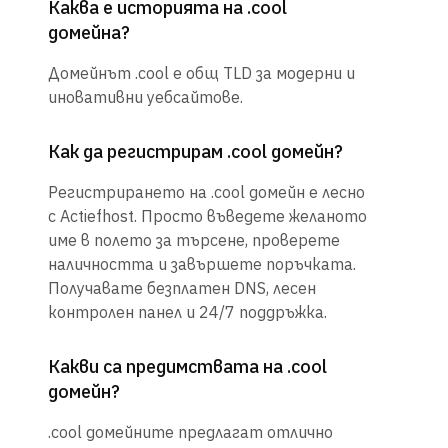
Каква е историята на .cool
домейна?
Домейнът .cool е общ TLD за модерни и
иновативни уебсайтове.
Как да регистрирам .cool домейн?
Регистрирането на .cool домейн е лесно
с Actiefhost. Просто въведете желаното
име в полето за търсене, проверете
наличността и завършете поръчката.
Получавате безплатен DNS, лесен
контролен панел и 24/7 поддръжка.
Какви са предимствата на .cool
домейн?
.cool домейните предлагат отлично