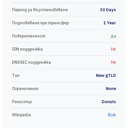
Период за възстановяване
30 Days
Подновяване при трансфер
1 Year
Поверителност
Да
IDN поддръжка
Не
DNSSEC поддръжка
Не
Тип
New gTLD
Ограничения
None
Регистър
Donuts
Wikipedia
Виж