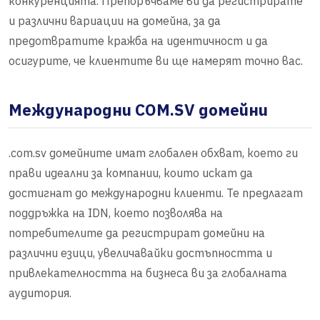
конкуренцията. Препоръчваме ви да регистрирате
и различни вариации на домейна, за да
предотвратите кражба на идентичност и да
осигурите, че клиентите ви ще намерят точно вас.
Международни COM.SV домейни
.com.sv домейните имат глобален обхват, което ги
прави идеални за компании, които искат да
достигнат до международни клиенти. Те предлагат
поддръжка на IDN, което позволява на
потребителите да регистрират домейни на
различни езици, увеличавайки достъпността и
привлекателността на бизнеса ви за глобалната
аудитория.