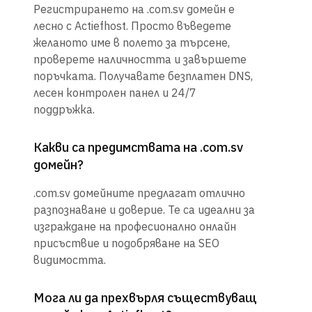
Регистрирането на .com.sv домейн е
лесно с Actiefhost. Просто въведете
желаното име в полето за търсене,
проверете наличността и завършете
поръчката. Получавате безплатен DNS,
лесен контролен панел и 24/7
поддръжка.
Какви са предимствата на .com.sv
домейн?
.com.sv домейните предлагат отлично
разпознаване и доверие. Те са идеални за
изграждане на професионално онлайн
присъствие и подобряване на SEO
видимостта.
Мога ли да прехвърля съществуващ