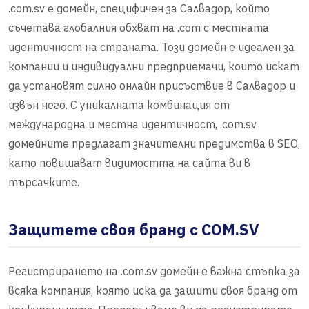
.com.sv е домейн, специфичен за Салвадор, който
съчетава глобалния обхват на .com с местната
идентичност на страната. Този домейн е идеален за
компании и индивидуални предприемачи, които искат
да установят силно онлайн присъствие в Салвадор и
извън него. С уникалната комбинация от
международна и местна идентичност, .com.sv
домейните предлагат значителни предимства в SEO,
като повишават видимостта на сайта ви в
търсачките.
Защитете своя бранд с COM.SV
Регистрирането на .com.sv домейн е важна стъпка за
всяка компания, която иска да защити своя бранд от