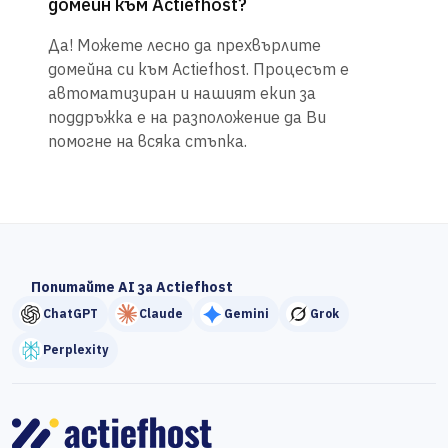
домейн към Actiefhost?
Да! Можете лесно да прехвърлите
домейна си към Actiefhost. Процесът е
автоматизиран и нашият екип за
поддръжка е на разположение да Ви
помогне на всяка стъпка.
Попитайте AI за Actiefhost
ChatGPT
Claude
Gemini
Grok
Perplexity