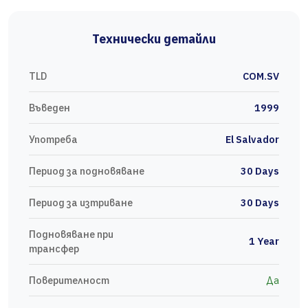
Технически детайли
TLD
COM.SV
Въведен
1999
Употреба
El Salvador
Период за подновяване
30 Days
Период за изтриване
30 Days
Подновяване при
1 Year
трансфер
Поверителност
Да