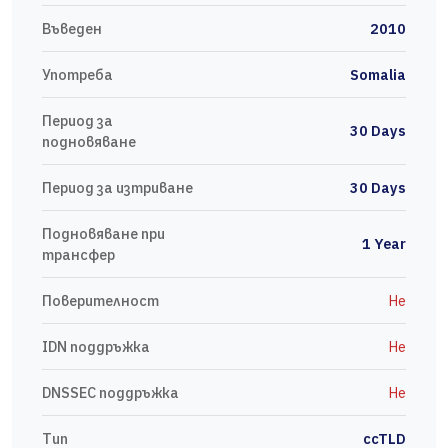
Въведен
2010
Употреба
Somalia
Период за
30 Days
подновяване
Период за изтриване
30 Days
Подновяване при
1 Year
трансфер
Поверителност
Не
IDN поддръжка
Не
DNSSEC поддръжка
Не
Тип
ccTLD