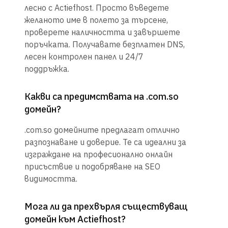
лесно с Actiefhost. Просто въведете
желаното име в полето за търсене,
проверете наличността и завършете
поръчката. Получавате безплатен DNS,
лесен контролен панел и 24/7
поддръжка.
Какви са предимствата на .com.so
домейн?
.com.so домейните предлагат отлично
разпознаване и доверие. Те са идеални за
изграждане на професионално онлайн
присъствие и подобряване на SEO
видимостта.
Мога ли да прехвърля съществуващ
домейн към Actiefhost?