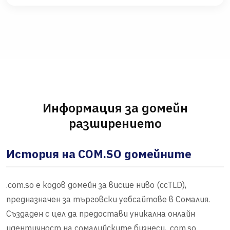
Информация за домейн
разширението
История на COM.SO домейните
.com.so е кодов домейн за висше ниво (ccTLD),
предназначен за търговски уебсайтове в Сомалия.
Създаден с цел да предостави уникална онлайн
идентичност на сомалийските бизнеси, .com.so