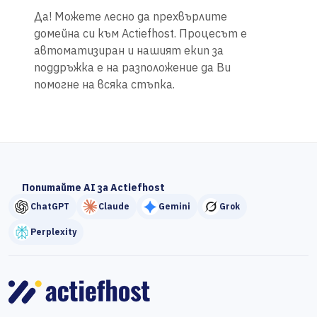
Да! Можете лесно да прехвърлите
домейна си към Actiefhost. Процесът е
автоматизиран и нашият екип за
поддръжка е на разположение да Ви
помогне на всяка стъпка.
Попитайте AI за Actiefhost
ChatGPT
Claude
Gemini
Grok
Perplexity