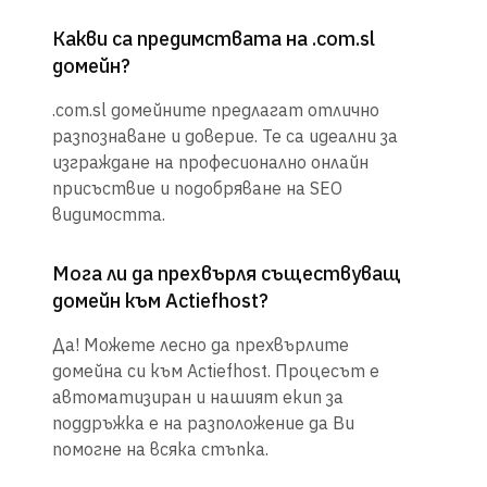
Какви са предимствата на .com.sl
домейн?
.com.sl домейните предлагат отлично
разпознаване и доверие. Те са идеални за
изграждане на професионално онлайн
присъствие и подобряване на SEO
видимостта.
Мога ли да прехвърля съществуващ
домейн към Actiefhost?
Да! Можете лесно да прехвърлите
домейна си към Actiefhost. Процесът е
автоматизиран и нашият екип за
поддръжка е на разположение да Ви
помогне на всяка стъпка.