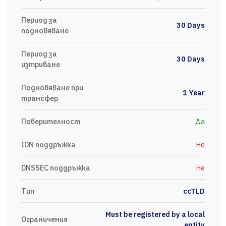
Период за
30 Days
подновяване
Период за
30 Days
изтриване
Подновяване при
1 Year
трансфер
Поверителност
Да
IDN поддръжка
Не
DNSSEC поддръжка
Не
Тип
ccTLD
Must be registered by a local
Ограничения
entity