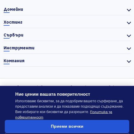
Домейни
Хостинг
Сървъри
Инструменти
Компания
© 2026 Actiefhost. Съгласно българското търговско
законодателство цените в сайта се показват без ДДС, а ДДС се
Ние ценим вашата поверителност
изчислява отделно при завършване на поръчката, когато е
Използваме бисквитки, за да подобрим вашето сърфиране, да
предоставим анализи и да показваме подходящо съдържание.
приложимо.
Политика за
Вие избирате кои бисквитки да разрешите.
поверителност
В случай на спор, който не може да бъде решен директно с
Приеми всички
ACTIEFHOST LTD,