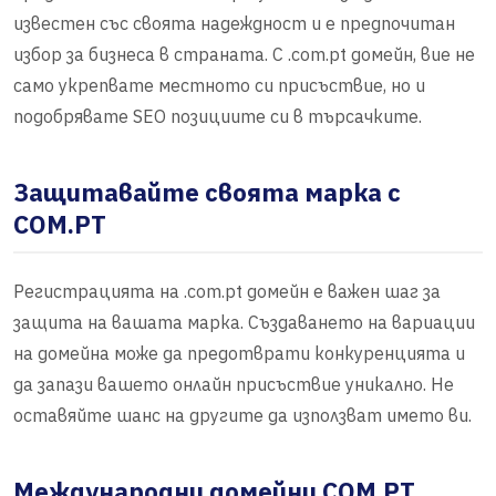
известен със своята надеждност и е предпочитан
избор за бизнеса в страната. С .com.pt домейн, вие не
само укрепвате местното си присъствие, но и
подобрявате SEO позициите си в търсачките.
Защитавайте своята марка с
COM.PT
Регистрацията на .com.pt домейн е важен шаг за
защита на вашата марка. Създаването на вариации
на домейна може да предотврати конкуренцията и
да запази вашето онлайн присъствие уникално. Не
оставяйте шанс на другите да използват името ви.
Международни домейни COM.PT