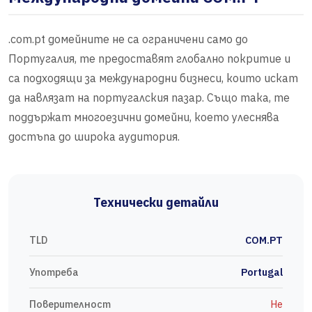
.com.pt домейните не са ограничени само до
Португалия, те предоставят глобално покритие и
са подходящи за международни бизнеси, които искат
да навлязат на португалския пазар. Също така, те
поддържат многоезични домейни, което улеснява
достъпа до широка аудитория.
Технически детайли
TLD
COM.PT
Употреба
Portugal
Поверителност
Не