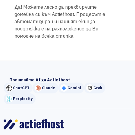
Да! Можете лесно да прехвърлите
домейна си към Actiefhost. Процесът е
автоматизиран и нашият екип за
поддръжка е на разположение да Ви
помогне на всяка стъпка.
Попитайте AI за Actiefhost
ChatGPT
Claude
Gemini
Grok
Perplexity