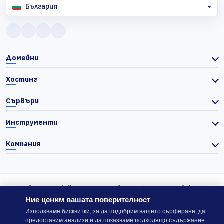
България
Домейни
Хостинг
Сървъри
Инструменти
Компания
© 2026 Actiefhost. Съгласно българското търговско
законодателство цените в сайта се показват без ДДС, а ДДС се
Ние ценим вашата поверителност
изчислява отделно при завършване на поръчката, когато е
Използваме бисквитки, за да подобрим вашето сърфиране, да
предоставим анализи и да показваме подходящо съдържание.
приложимо.