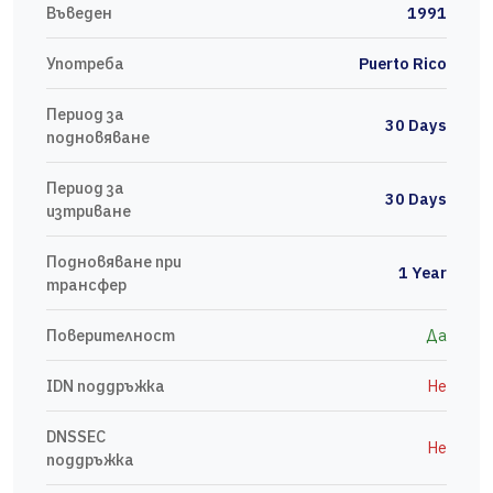
Въведен
1991
Употреба
Puerto Rico
Период за
30 Days
подновяване
Период за
30 Days
изтриване
Подновяване при
1 Year
трансфер
Поверителност
Да
IDN поддръжка
Не
DNSSEC
Не
поддръжка