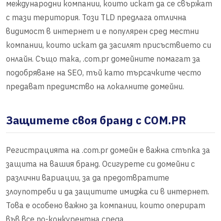
международни компании, които искат да се свържат
с тази територия. Този TLD предлага отлична
видимост в интернет и е популярен сред местни
компании, които искат да засилят присъствието си
онлайн. Също така, .com.pr домейните помагат за
подобряване на SEO, тъй като търсачките често
предават предимство на локалните домейни.
Защитете своя бранд с COM.PR
Регистрацията на .com.pr домейн е важна стъпка за
защита на вашия бранд. Осигурете си домейни с
различни вариации, за да предотвратите
злоупотреби и да защитите имиджа си в интернет.
Това е особено важно за компании, които оперират
във все по-конкурентна среда.