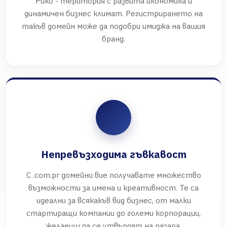
Рико - територия с развита икономика и
динамичен бизнес климат. Регистрирането на
такъв домейн може да подобри имиджа на вашия
бранд.
Непревъзходима гъвкавост
С .com.pr домейни вие получавате множество
възможности за имена и креативност. Те са
идеални за всякакъв вид бизнес, от малки
стартиращи компании до големи корпорации,
желаещи да се утвърдят на пазара.