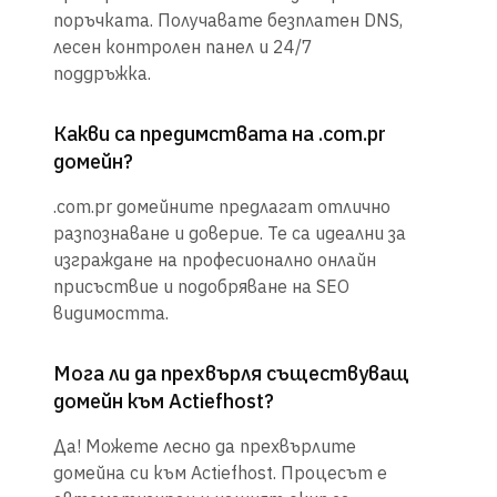
поръчката. Получавате безплатен DNS,
лесен контролен панел и 24/7
поддръжка.
Какви са предимствата на .com.pr
домейн?
.com.pr домейните предлагат отлично
разпознаване и доверие. Те са идеални за
изграждане на професионално онлайн
присъствие и подобряване на SEO
видимостта.
Мога ли да прехвърля съществуващ
домейн към Actiefhost?
Да! Можете лесно да прехвърлите
домейна си към Actiefhost. Процесът е