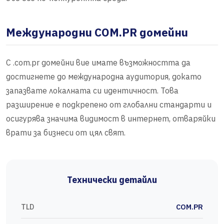
Международни COM.PR домейни
С .com.pr домейни вие имате възможността да
достигнете до международна аудитория, докато
запазвате локалната си идентичност. Това
разширение е подкрепено от глобални стандарти и
осигурява значима видимост в интернет, отваряйки
врати за бизнеси от цял свят.
Технически детайли
TLD
COM.PR