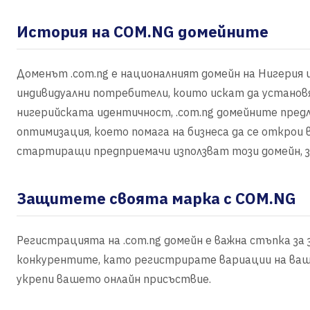
История на COM.NG домейните
Доменът .com.ng е националният домейн на Нигерия и 
индивидуални потребители, които искат да установя
нигерийската идентичност, .com.ng домейните пре
оптимизация, което помага на бизнеса да се открои
стартиращи предприемачи използват този домейн, за
Защитете своята марка с COM.NG
Регистрацията на .com.ng домейн е важна стъпка з
конкурентите, като регистрирате вариации на ваш
укрепи вашето онлайн присъствие.