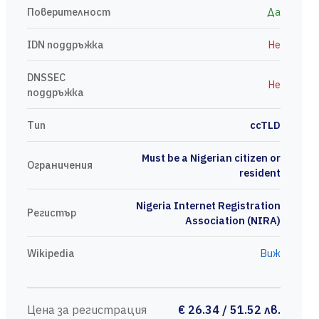
Поверителност
Да
IDN поддръжка
Не
DNSSEC
Не
поддръжка
Тип
ccTLD
Must be a Nigerian citizen or
Ограничения
resident
Nigeria Internet Registration
Регистър
Association (NIRA)
Wikipedia
Виж
Цена за регистрация
€ 26.34 / 51.52 лв.