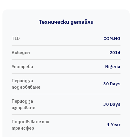
Технически детайли
TLD
COM.NG
Въведен
2014
Употреба
Nigeria
Период за
30 Days
подновяване
Период за
30 Days
изтриване
Подновяване при
1 Year
трансфер