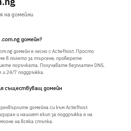
m.ng
я на домейни
 .com.ng домейн?
m.ng домейн е лесно с Actiefhost. Просто
е в полето за търсене, проверете
шете поръчката. Получавате безплатен DNS,
 и 24/7 поддръжка.
рля съществуващ домейн
рехвърлите домейна си към Actiefhost.
иран и нашият екип за поддръжка е на
могне на всяка стъпка.