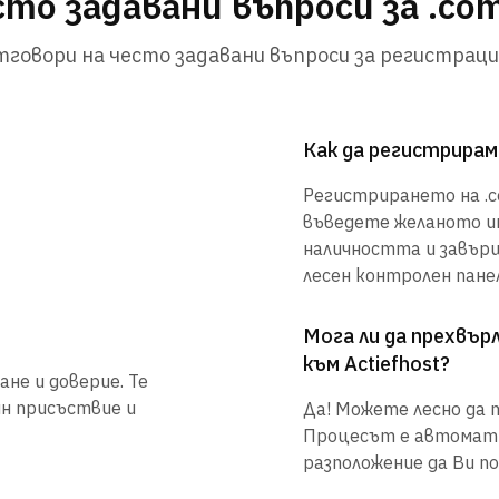
то задавани въпроси за .co
говори на често задавани въпроси за регистраци
Как да регистрирам
Регистрирането на .co
въведете желаното им
наличността и завър
лесен контролен панел
Мога ли да прехвъ
към Actiefhost?
не и доверие. Те
йн присъствие и
Да! Можете лесно да п
Процесът е автоматиз
разположение да Ви по