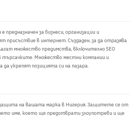
е предназначен за бизнеси, организации и
т присъствие в интернет. Създаден, за да отразява
длагат множество предимства, включително SEO
 в търсачките. Множество местни компании и
 да укрепят позицията си на пазара.
а защита на вашата марка в Нигерия. Защитете се от
ето име, което ще предотврати злоупотреби и ще