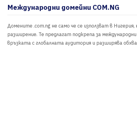
Международни домейни COM.NG
Домените .com.ng не само че се използват в Нигерия
разширение. Те предлагат подкрепа за международни 
връзката с глобалната аудитория и разширява обхва