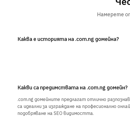
Чес
Намерете от
Каква е историята на .com.ng домейна?
Какви са предимствата на .com.ng домейн?
.com.ng домейните предлагат отлично разпознава
са идеални за изграждане на професионално онла
подобряване на SEO видимостта.