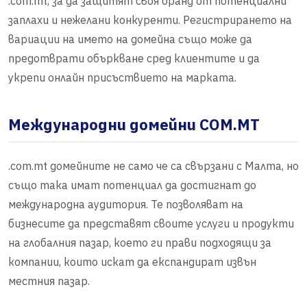
.com.mt, за да защитят своя бранд от потенциални
заплахи и нежелани конкуренти. Регистрирането на
вариации на името на домейна също може да
предотврати объркване сред клиентите и да
укрепи онлайн присъствието на марката.
Международни домейни COM.MT
.com.mt домейните не само че са свързани с Малта, но
също така имат потенциал да достигнат до
международна аудитория. Те позволяват на
бизнесите да представят своите услуги и продукти
на глобалния пазар, което ги прави подходящи за
компании, които искат да експандират извън
местния пазар.