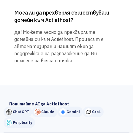
Мога ли да прехвърля съществуващ
домейн към Actiefhost?
Да! Можете лесно да прехвърлите
домейна си към Actiefhost. Процесът е
автоматизиран и нашият екип за
поддръжка е на разположение да Ви
помогне на всяка стъпка.
Попитайте AI за Actiefhost
ChatGPT
Claude
Gemini
Grok
Perplexity