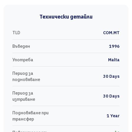
Технически детайли
TLD
COM.MT
Въведен
1996
Употреба
Malta
Период за
30 Days
подновяване
Период за
30 Days
изтриване
Подновяване при
1 Year
трансфер