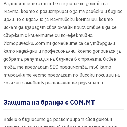
Разширението .com.mt е национално домейн на
Малта, което е регистрирано за търговски и бизнес
цели. То е идеално за малтийски компании, които
искат да изградят своя онлайн присъствие и да се
свържат с клиентите си по-ефективно.
Исторически, .com.mt домейните са се утвърдили
като надеждни и професионални, което допринася за
добрата репутация на бизнеса в страната. Освен
това, те предлагат SEO предимства, тъй като
търсачките често предлагат по-високи позиции на
локални домейни в регионалните резултати.
Защита на бранда с COM.MT
Важно е бизнесите да регистрират своя домейн