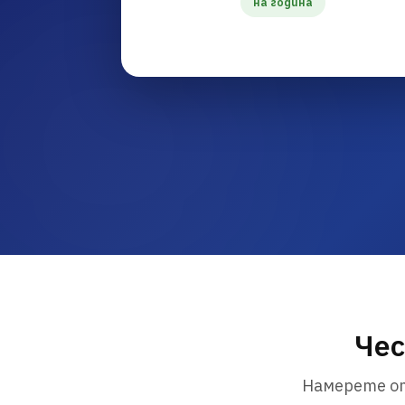
на година
Чес
Намерете от