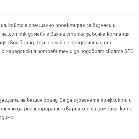
я, който е специално проектиран за бизнеси и
а .com.mk домейн е важна стъпка за всяка компания,
адя своя бранд. Този домейн е предпочитан от
 с македонския потребител и да подобрят своята SEO
защита на вашия бранд. За да избегнете конфликти и
ително да регистрирате и вариации на домейна, като
одимо.