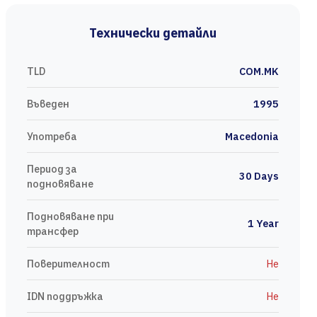
Технически детайли
TLD
COM.MK
Въведен
1995
Употреба
Macedonia
Период за
30 Days
подновяване
Подновяване при
1 Year
трансфер
Поверителност
Не
IDN поддръжка
Не