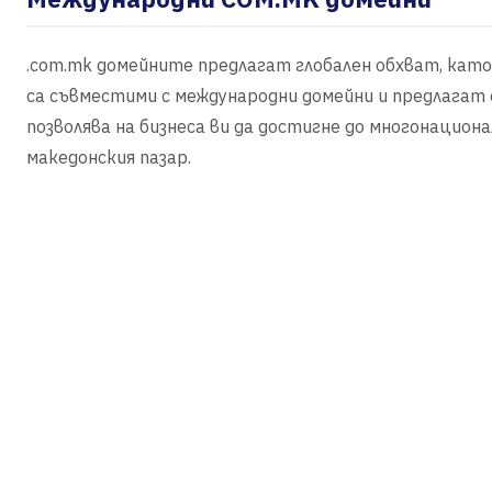
.com.mk домейните предлагат глобален обхват, кат
са съвместими с международни домейни и предлагат оп
позволява на бизнеса ви да достигне до многонациона
македонския пазар.