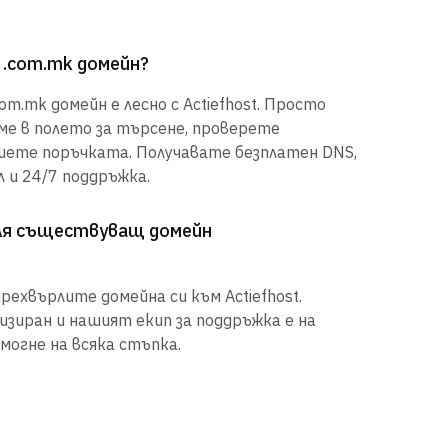
 .com.mk домейн?
m.mk домейн е лесно с Actiefhost. Просто
е в полето за търсене, проверете
шете поръчката. Получавате безплатен DNS,
 и 24/7 поддръжка.
рля съществуващ домейн
рехвърлите домейна си към Actiefhost.
иран и нашият екип за поддръжка е на
могне на всяка стъпка.