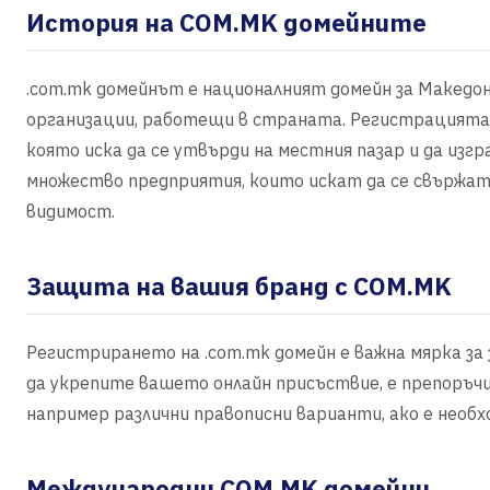
История на COM.MK домейните
.com.mk домейнът е националният домейн за Македони
организации, работещи в страната. Регистрацията н
която иска да се утвърди на местния пазар и да изгр
множество предприятия, които искат да се свържат
видимост.
Защита на вашия бранд с COM.MK
Регистрирането на .com.mk домейн е важна мярка за 
да укрепите вашето онлайн присъствие, е препоръч
например различни правописни варианти, ако е необх
Международни COM.MK домейни