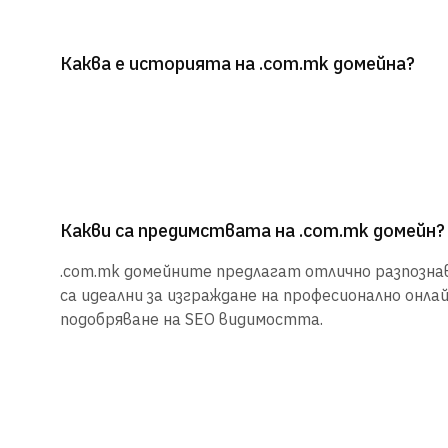
Каква е историята на .com.mk домейна?
Какви са предимствата на .com.mk домейн?
.com.mk домейните предлагат отлично разпознав
са идеални за изграждане на професионално онла
подобряване на SEO видимостта.