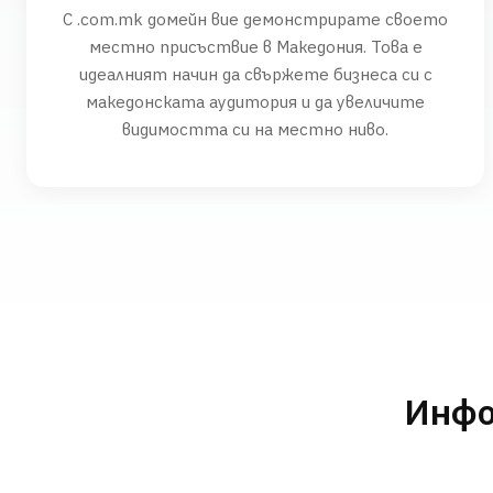
С .com.mk домейн вие демонстрирате своето
местно присъствие в Македония. Това е
идеалният начин да свържете бизнеса си с
македонската аудитория и да увеличите
видимостта си на местно ниво.
Инфо