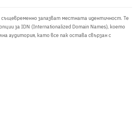
о същевременно запазват местната идентичност. Те
ции за IDN (Internationalized Domain Names), което
лна аудитория, като все пак остава свързан с