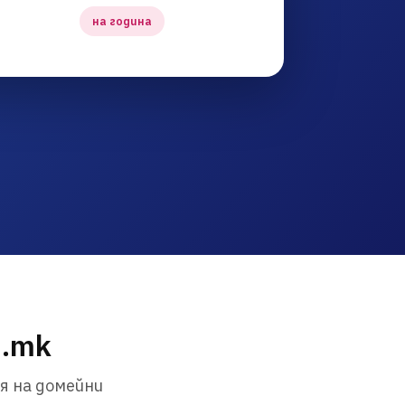
на година
m.mk
я на домейни