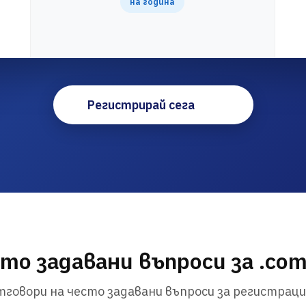
на година
Регистрирай сега
то задавани въпроси за .co
говори на често задавани въпроси за регистраци