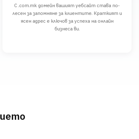
С .com.mk домейн вашият уебсайт става по-
лесен за запомняне за клиентите. Краткият и
ясен адрес е ключов за успеха на онлайн
бизнеса ви.
нието