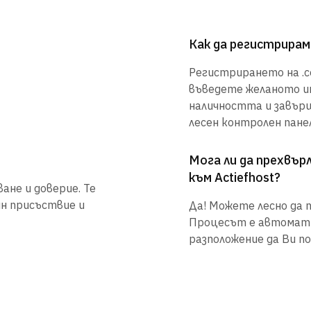
Как да регистрирам
Регистрирането на .co
въведете желаното им
наличността и завър
лесен контролен панел
Мога ли да прехвъ
към Actiefhost?
ане и доверие. Те
йн присъствие и
Да! Можете лесно да п
Процесът е автоматиз
разположение да Ви по