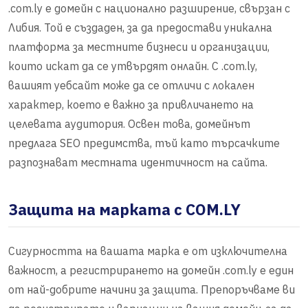
.com.ly е домейн с национално разширение, свързан с
Либия. Той е създаден, за да предостави уникална
платформа за местните бизнеси и организации,
които искат да се утвърдят онлайн. С .com.ly,
вашият уебсайт може да се отличи с локален
характер, което е важно за привличането на
целевата аудитория. Освен това, домейнът
предлага SEO предимства, тъй като търсачките
разпознават местната идентичност на сайта.
Защита на марката с COM.LY
Сигурността на вашата марка е от изключителна
важност, а регистрирането на домейн .com.ly е един
от най-добрите начини за защита. Препоръчваме ви