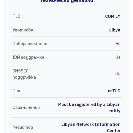
Технически детайли
TLD
COM.LY
Употреба
Libya
Поверителност
Не
IDN поддръжка
Не
DNSSEC
Не
поддръжка
Тип
ccTLD
Must be registered by a Libyan
Ограничения
entity
Libyan Network Information
Регистър
Center