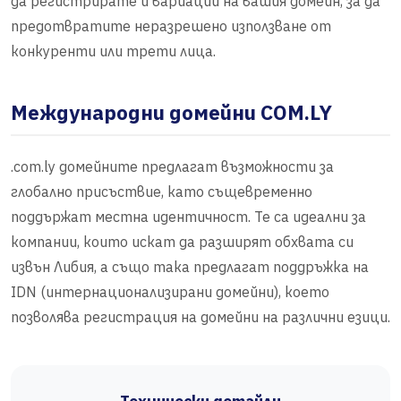
да регистрирате и вариации на вашия домейн, за да
предотвратите неразрешено използване от
конкуренти или трети лица.
Международни домейни COM.LY
.com.ly домейните предлагат възможности за
глобално присъствие, като същевременно
поддържат местна идентичност. Те са идеални за
компании, които искат да разширят обхвата си
извън Либия, а също така предлагат поддръжка на
IDN (интернационализирани домейни), което
позволява регистрация на домейни на различни езици.