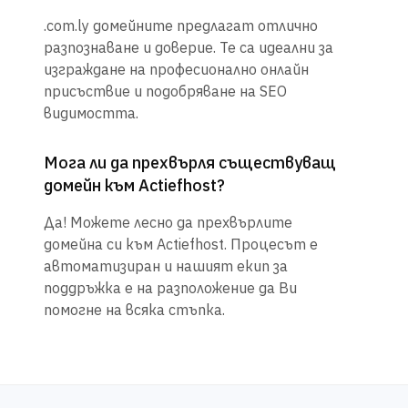
.com.ly домейните предлагат отлично
разпознаване и доверие. Те са идеални за
изграждане на професионално онлайн
присъствие и подобряване на SEO
видимостта.
Мога ли да прехвърля съществуващ
домейн към Actiefhost?
Да! Можете лесно да прехвърлите
домейна си към Actiefhost. Процесът е
автоматизиран и нашият екип за
поддръжка е на разположение да Ви
помогне на всяка стъпка.