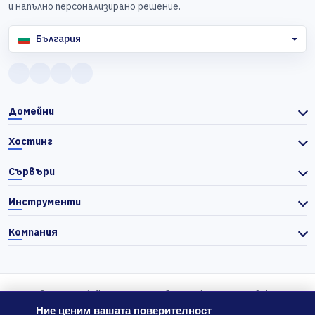
и напълно персонализирано решение.
България
Домейни
Хостинг
Сървъри
Инструменти
Компания
© 2026 Actiefhost. Съгласно българското търговско
законодателство цените в сайта се показват без ДДС, а ДДС се
Ние ценим вашата поверителност