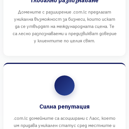
Глобално разпознаване
Домените с разширение .com.lc предлагат
уникална възможност за бизнеси, които искат
да се утвърдят на международната сцена. Те
са лесно разпознаваеми и предизвикват доверие
у клиентите по целия свят.
Силна репутация
.com.lc домейните са асоциирани с Лаос, което
им придава уникален статус сред местните и