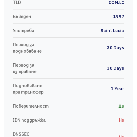
TLD
COM.LC
Въведен
1997
Употреба
Saint Lucia
Период за
30 Days
подновяване
Период за
30 Days
изтриване
Подновяване
1 Year
при трансфер
Поверителност
Да
IDN поддръжка
Не
DNSSEC