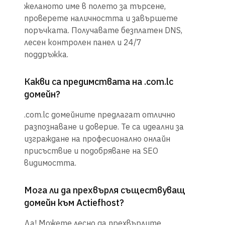
желаното име в полето за търсене,
проверете наличността и завършете
поръчката. Получавате безплатен DNS,
лесен контролен панел и 24/7
поддръжка.
Какви са предимствата на .com.lc
домейн?
.com.lc домейните предлагат отлично
разпознаване и доверие. Те са идеални за
изграждане на професионално онлайн
присъствие и подобряване на SEO
видимостта.
Мога ли да прехвърля съществуващ
домейн към Actiefhost?
Да! Можете лесно да прехвърлите