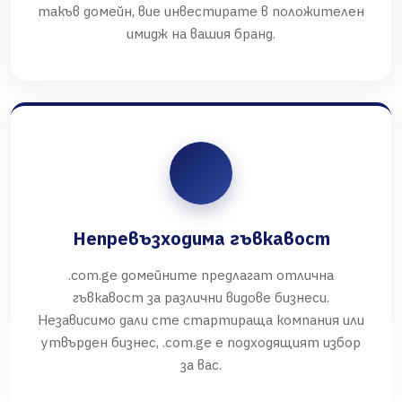
такъв домейн, вие инвестирате в положителен
имидж на вашия бранд.
Непревъзходима гъвкавост
.com.ge домейните предлагат отлична
гъвкавост за различни видове бизнеси.
Независимо дали сте стартираща компания или
утвърден бизнес, .com.ge е подходящият избор
за вас.