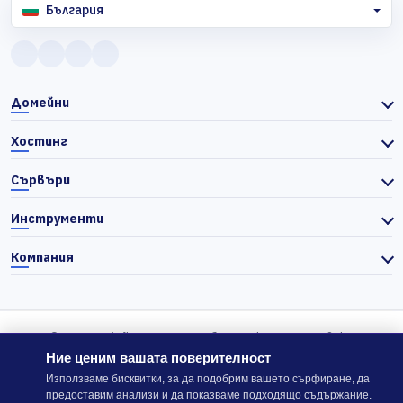
България
Домейни
Хостинг
Сървъри
Инструменти
Компания
© 2026 Actiefhost. Съгласно българското търговско
законодателство цените в сайта се показват без ДДС, а ДДС се
Ние ценим вашата поверителност
изчислява отделно при завършване на поръчката, когато е
Използваме бисквитки, за да подобрим вашето сърфиране, да
предоставим анализи и да показваме подходящо съдържание.
приложимо.