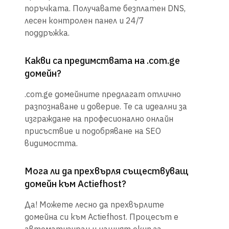
поръчката. Получавате безплатен DNS,
лесен контролен панел и 24/7
поддръжка.
Какви са предимствата на .com.ge
домейн?
.com.ge домейните предлагат отлично
разпознаване и доверие. Те са идеални за
изграждане на професионално онлайн
присъствие и подобряване на SEO
видимостта.
Мога ли да прехвърля съществуващ
домейн към Actiefhost?
Да! Можете лесно да прехвърлите
домейна си към Actiefhost. Процесът е