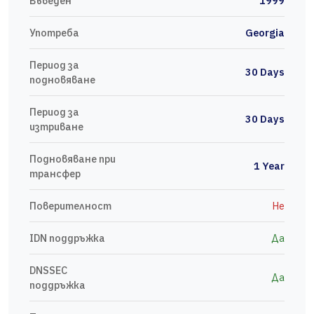
Въведен
1999
Употреба
Georgia
Период за
30 Days
подновяване
Период за
30 Days
изтриване
Подновяване при
1 Year
трансфер
Поверителност
Не
IDN поддръжка
Да
DNSSEC
Да
поддръжка