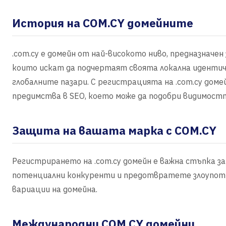
История на COM.CY домейните
.com.cy е домейн от най-високото ниво, предназначен з
които искат да подчертаят своята локална иденти
глобалните пазари. С регистрацията на .com.cy домей
предимства в SEO, което може да подобри видимост
Защита на вашата марка с COM.CY
Регистрирането на .com.cy домейн е важна стъпка 
потенциални конкуренти и предотвратете злоупотр
вариации на домейна.
Международни COM.CY домейни