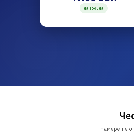
на година
Чес
Намерете от