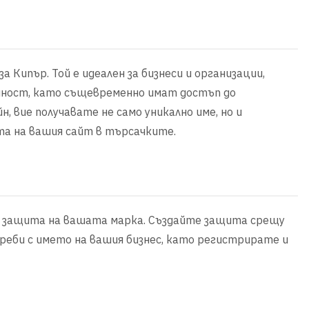
а Кипър. Той е идеален за бизнеси и организации,
чност, като същевременно имат достъп до
н, вие получавате не само уникално име, но и
та на вашия сайт в търсачките.
за защита на вашата марка. Създайте защита срещу
еби с името на вашия бизнес, като регистрирате и