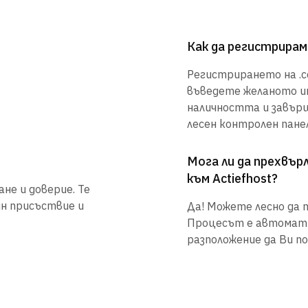
Как да регистрирам
Регистрирането на .co
въведете желаното им
наличността и завър
лесен контролен панел
Мога ли да прехвъ
към Actiefhost?
не и доверие. Те
йн присъствие и
Да! Можете лесно да п
Процесът е автоматиз
разположение да Ви по