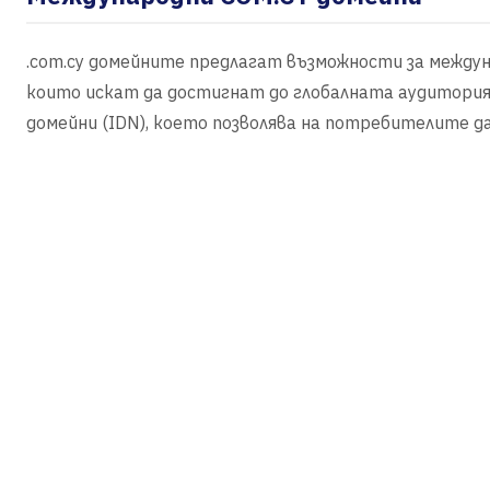
.com.cy домейните предлагат възможности за междуна
които искат да достигнат до глобалната аудитория
домейни (IDN), което позволява на потребителите д