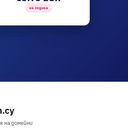
на година
m.cy
я на домейни