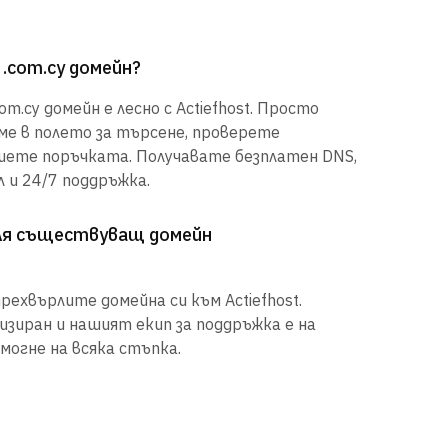
 .com.cy домейн?
m.cy домейн е лесно с Actiefhost. Просто
е в полето за търсене, проверете
шете поръчката. Получавате безплатен DNS,
 и 24/7 поддръжка.
рля съществуващ домейн
рехвърлите домейна си към Actiefhost.
иран и нашият екип за поддръжка е на
могне на всяка стъпка.