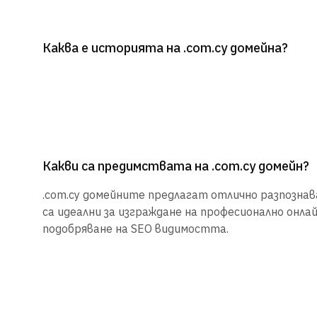
Каква е историята на .com.cy домейна?
Какви са предимствата на .com.cy домейн?
.com.cy домейните предлагат отлично разпознава
са идеални за изграждане на професионално онла
подобряване на SEO видимостта.