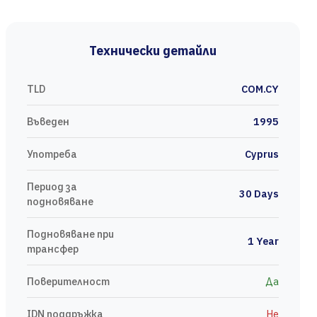
Технически детайли
TLD
COM.CY
Въведен
1995
Употреба
Cyprus
Период за
30 Days
подновяване
Подновяване при
1 Year
трансфер
Поверителност
Да
IDN поддръжка
Не