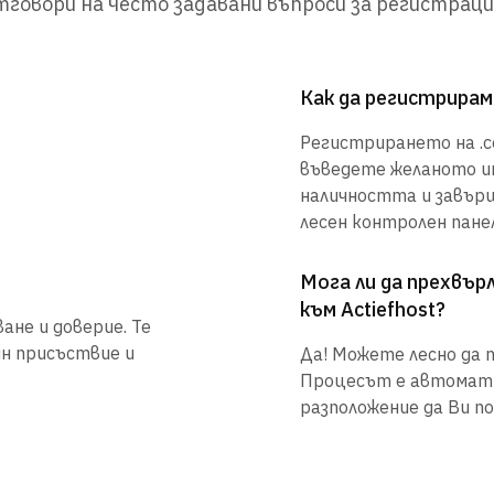
говори на често задавани въпроси за регистраци
Как да регистрирам
Регистрирането на .co
въведете желаното им
наличността и завър
лесен контролен панел
Мога ли да прехвъ
към Actiefhost?
ане и доверие. Те
йн присъствие и
Да! Можете лесно да п
Процесът е автоматиз
разположение да Ви по