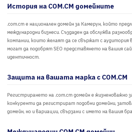
История на COM.CM домейните
.com.cm е национален домейн за Камерун, който пре
международни бизнеси. Създаден да обслужва разнооб
компании, които желаят да се свържат с аудитория в
могат да подобрят SEO представянето на вашия са
идентичност.
Защита на вашата марка с COM.CM
Регистрирането на .com.cm домейн е жизненоважно 
конкуренти да регистрират подобни домейни, затова
домейн, но и вариации, свързани с името на вашия бра
Международни COM.CM домейни