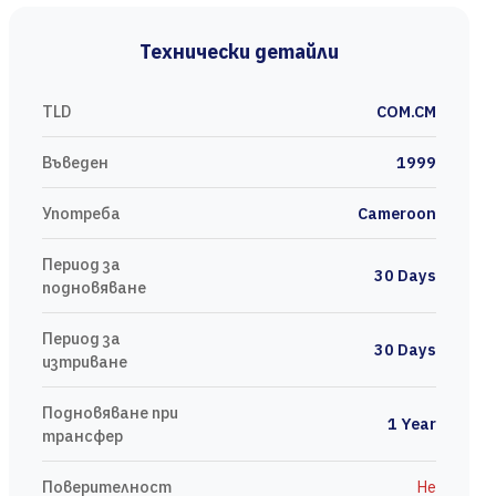
Технически детайли
TLD
COM.CM
Въведен
1999
Употреба
Cameroon
Период за
30 Days
подновяване
Период за
30 Days
изтриване
Подновяване при
1 Year
трансфер
Поверителност
Не