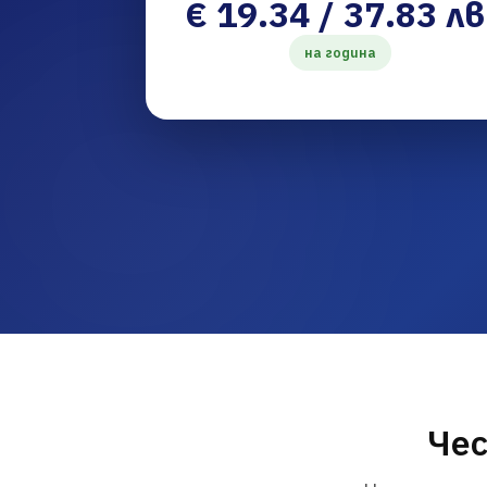
€ 19.34 / 37.83 лв
на година
Чес