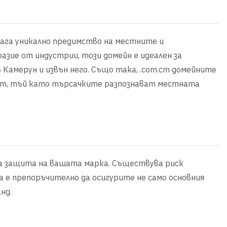
длага уникално предимство на местните и
разие от индустрии, този домейн е идеален за
 Камерун и извън него. Също така, .com.cm домейните
йт, тъй като търсачките разпознават местната
за защита на вашата марка. Съществува риск
 е препоръчително да осигурите не само основния
нд.