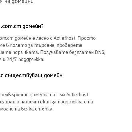
я на домейни
 .com.cm домейн?
m.cm домейн е лесно с Actiefhost. Просто
е в полето за търсене, проверете
шете поръчката. Получавате безплатен DNS,
 и 24/7 поддръжка.
рля съществуващ домейн
рехвърлите домейна си към Actiefhost.
иран и нашият екип за поддръжка е на
могне на всяка стъпка.