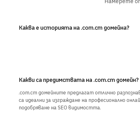
Намерете от
Каква е историята на .com.cm домейна?
Какви са предимствата на .com.cm домейн?
.com.cm домейните предлагат отлично разпознав
са идеални за изграждане на професионално онла
подобряване на SEO видимостта.