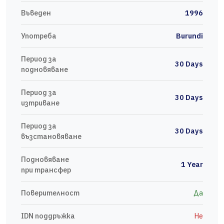
Въведен
1996
Употреба
Burundi
Период за
30 Days
подновяване
Период за
30 Days
изтриване
Период за
30 Days
възстановяване
Подновяване
1 Year
при трансфер
Поверителност
Да
IDN поддръжка
Не