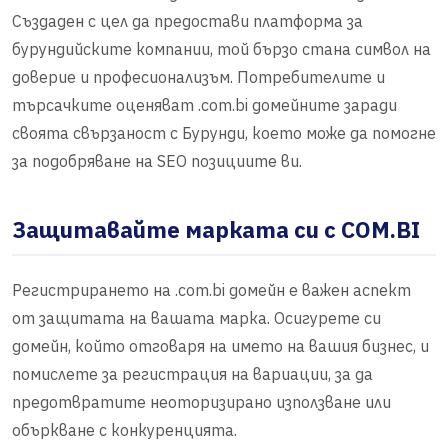
Създаден с цел да предостави платформа за
бурундийските компании, той бързо стана символ на
доверие и професионализъм. Потребителите и
търсачките оценяват .com.bi домейните заради
своята свързаност с Бурунди, което може да помогне
за подобряване на SEO позициите ви.
Защитавайте марката си с COM.BI
Регистрирането на .com.bi домейн е важен аспект
от защитата на вашата марка. Осигурете си
домейн, който отговаря на името на вашия бизнес, и
помислете за регистрация на вариации, за да
предотвратите неоторизирано използване или
объркване с конкуренцията.