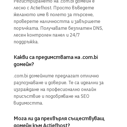
Регистрирането на .com.bi домейн е
лесно с Actiefhost. Просто въведете
желаното име в полето за търсене,
проверете наличността и завършете
поръчката. Получавате безплатен DNS,
лесен контролен панел и 24/7
поддръжка.
Какви са предимствата на .com.bi
домейн?
.com.bi домейните предлагат отлично
разпознаване и доверие. Те са идеални за
изграждане на професионално онлайн
присъствие и подобряване на SEO
видимостта.
Мога ли да прехвърля съществуващ
домейн към Actiefhost?