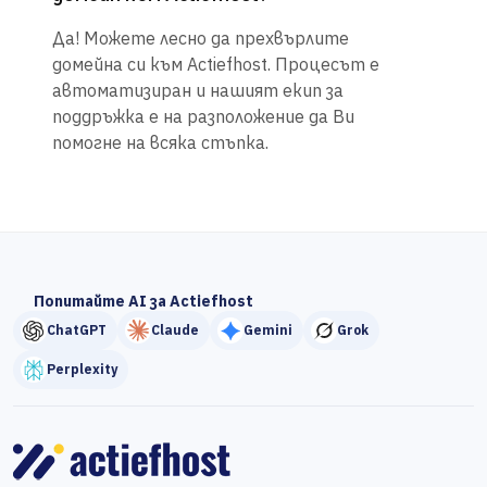
Да! Можете лесно да прехвърлите
домейна си към Actiefhost. Процесът е
автоматизиран и нашият екип за
поддръжка е на разположение да Ви
помогне на всяка стъпка.
Попитайте AI за Actiefhost
ChatGPT
Claude
Gemini
Grok
Perplexity