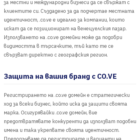
за местни и международни бизнеси да се свържат с
клиентите си. Създадено за да подчертае местната
идентичност, .co.ve е идеално за компании, които
искат да се позиционират на венецуелския пазар.
Използването на .co.ve домейни може да подобри
видимостта в търсачките, тъй като те се
свързват директно с географския регион.
Защита на вашия бранд с CO.VE
Регистрирането на .co.ve домейн е стратегически
ход за всеки бизнес, който иска да защити своята
марка. Осигурявайки .co.ve домейн, вие
предотвратявате конкуренти да използват подобни
имена и така укрепвате своята идентичност.
Препоръчваме да регистрирате и варианти на