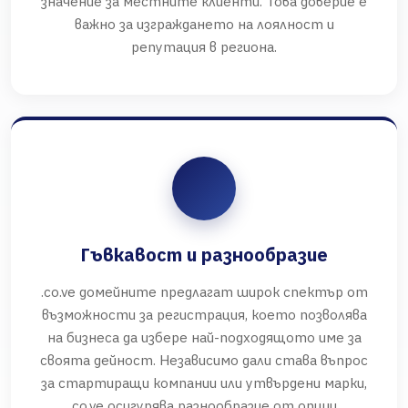
значение за местните клиенти. Това доверие е
важно за изграждането на лоялност и
репутация в региона.
Гъвкавост и разнообразие
.co.ve домейните предлагат широк спектър от
възможности за регистрация, което позволява
на бизнеса да избере най-подходящото име за
своята дейност. Независимо дали става въпрос
за стартиращи компании или утвърдени марки,
.co.ve осигурява разнообразие от опции.