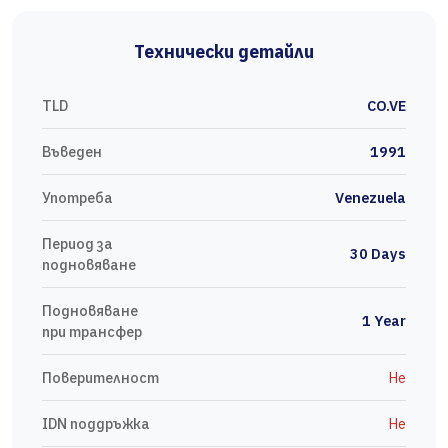
Технически детайли
TLD
CO.VE
Въведен
1991
Употреба
Venezuela
Период за
30 Days
подновяване
Подновяване
1 Year
при трансфер
Поверителност
Не
IDN поддръжка
Не