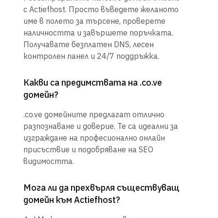
с Actiefhost. Просто въведете желаното
име в полето за търсене, проверете
наличността и завършете поръчката.
Получавате безплатен DNS, лесен
контролен панел и 24/7 поддръжка.
Какви са предимствата на .co.ve
домейн?
.co.ve домейните предлагат отлично
разпознаване и доверие. Те са идеални за
изграждане на професионално онлайн
присъствие и подобряване на SEO
видимостта.
Мога ли да прехвърля съществуващ
домейн към Actiefhost?