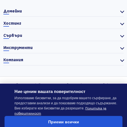
Домейни
Хостинг
Сървъри
Инструменти
Компания
© 2026 Actiefhost. Съгласно българското търговско
законодателство цените в сайта се показват без ДДС, а ДДС се
Ние ценим вашата поверителност
изчислява отделно при завършване на поръчката, когато е
Използваме бисквитки, за да подобрим вашето сърфиране, да
предоставим анализи и да показваме подходящо съдържание.
приложимо.
Политика за
Вие избирате кои бисквитки да разрешите.
поверителност
В случай на спор, който не може да бъде решен директно с
Приеми всички
ACTIEFHOST LTD,