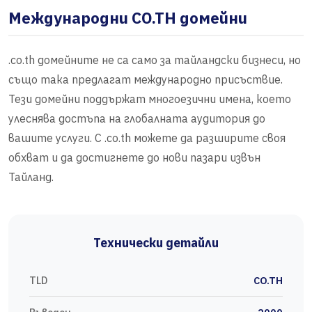
Международни CO.TH домейни
.co.th домейните не са само за тайландски бизнеси, но
също така предлагат международно присъствие.
Тези домейни поддържат многоезични имена, което
улеснява достъпа на глобалната аудитория до
вашите услуги. С .co.th можете да разширите своя
обхват и да достигнете до нови пазари извън
Тайланд.
Технически детайли
TLD
CO.TH