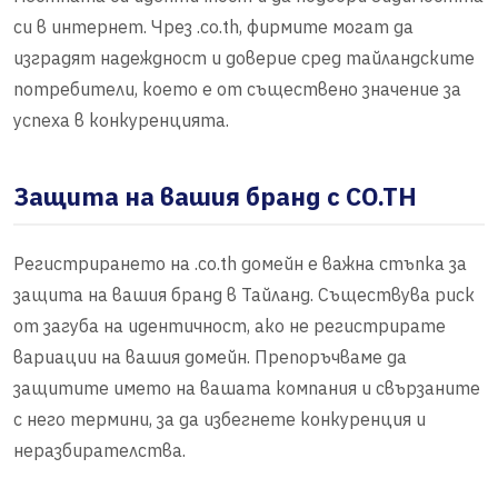
си в интернет. Чрез .co.th, фирмите могат да
изградят надеждност и доверие сред тайландските
потребители, което е от съществено значение за
успеха в конкуренцията.
Защита на вашия бранд с CO.TH
Регистрирането на .co.th домейн е важна стъпка за
защита на вашия бранд в Тайланд. Съществува риск
от загуба на идентичност, ако не регистрирате
вариации на вашия домейн. Препоръчваме да
защитите името на вашата компания и свързаните
с него термини, за да избегнете конкуренция и
неразбирателства.