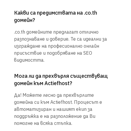
Какви са предимствата на .co.th
домейн?
.co.th домейните предлагат отлично
разпознаване и доверие. Те са идеални за
изграждане на професионално онлайн
присъствие и подобряване на SEO
видимостта.
Мога ли да прехвърля съществуващ
домейн към Actiefhost?
Да! Можете лесно да прехвърлите
домейна си към Actiefhost. Процесът е
автоматизиран и нашият екип за
поддръжка е на разположение да Ви
помогне на всяка стъпка.