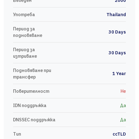
Въведен
2000
Употреба
Thailand
Период за
30 Days
подновяване
Период за
30 Days
изтриване
Подновяване при
1 Year
трансфер
Поверителност
Не
IDN поддръжка
Да
DNSSEC поддръжка
Да
Тип
ccTLD