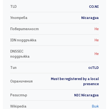
TLD
CO.NI
Употреба
Nicaragua
Поверителност
Не
IDN поддръжка
Не
DNSSEC
Не
поддръжка
Тип
ccTLD
Must be registered by a local
Ограничения
presence
Регистър
NIC Nicaragua
Wikipedia
Виж