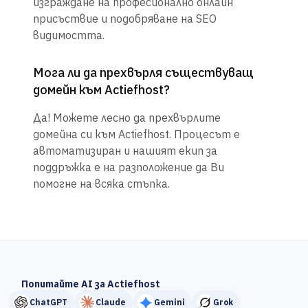
изграждане на професионално онлайн
присъствие и подобряване на SEO
видимостта.
Мога ли да прехвърля съществуващ
домейн към Actiefhost?
Да! Можете лесно да прехвърлите
домейна си към Actiefhost. Процесът е
автоматизиран и нашият екип за
поддръжка е на разположение да Ви
помогне на всяка стъпка.
Попитайте AI за Actiefhost
ChatGPT
Claude
Gemini
Grok