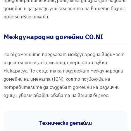
предотвратите конкуренцията да използва подобни
домейни и да запази уникалността на вашето бизнес
присъствие онлайн.
Международни домейни CO.NI
.co.ni домейните предлагат международна видимост
и достъпност за компании, опериращи извън
Никарагуа. Те също така поддържат международни
домейни на имената (IDN), което позволява на
потребителите да създават домейни на различни
езици, увеличавайки обхвата на вашия бизнес.
Технически детайли