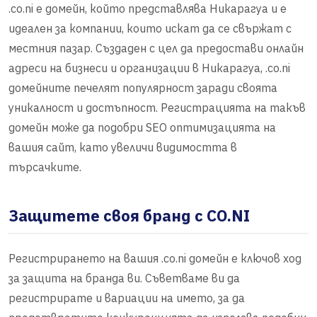
.co.ni е домейн, който представлява Никарагуа и е
идеален за компании, които искат да се свържат с
местния пазар. Създаден с цел да предостави онлайн
адреси на бизнеси и организации в Никарагуа, .co.ni
домейните печелят популярност заради своята
уникалност и достъпност. Регистрацията на такъв
домейн може да подобри SEO оптимизацията на
вашия сайт, като увеличи видимостта в
търсачките.
Защитете своя бранд с CO.NI
Регистрирането на вашия .co.ni домейн е ключов ход
за защита на бранда ви. Съветваме ви да
регистрирате и вариации на името, за да