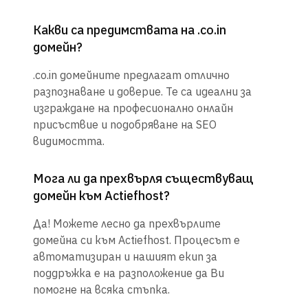
Какви са предимствата на .co.in
домейн?
.co.in домейните предлагат отлично
разпознаване и доверие. Те са идеални за
изграждане на професионално онлайн
присъствие и подобряване на SEO
видимостта.
Мога ли да прехвърля съществуващ
домейн към Actiefhost?
Да! Можете лесно да прехвърлите
домейна си към Actiefhost. Процесът е
автоматизиран и нашият екип за
поддръжка е на разположение да Ви
помогне на всяка стъпка.