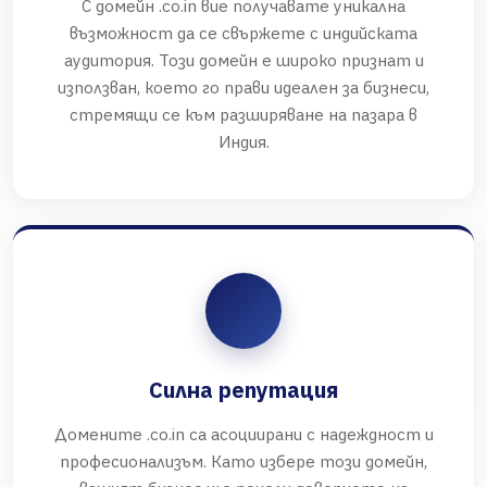
С домейн .co.in вие получавате уникална
възможност да се свържете с индийската
аудитория. Този домейн е широко признат и
използван, което го прави идеален за бизнеси,
стремящи се към разширяване на пазара в
Индия.
Силна репутация
Домените .co.in са асоциирани с надеждност и
професионализъм. Като избере този домейн,