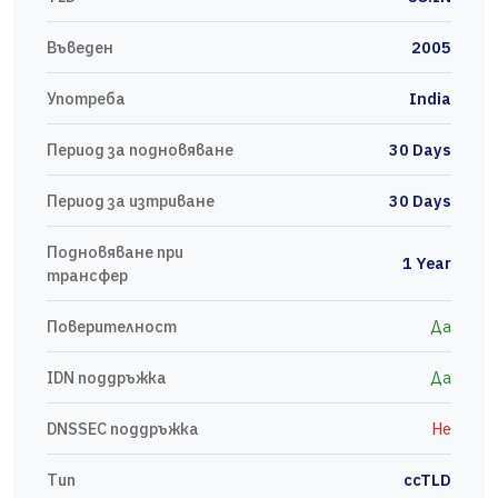
Въведен
2005
Употреба
India
Период за подновяване
30 Days
Период за изтриване
30 Days
Подновяване при
1 Year
трансфер
Поверителност
Да
IDN поддръжка
Да
DNSSEC поддръжка
Не
Тип
ccTLD