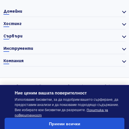
Домейни
Хостинг
Сървъри
Инструменти
Компания
© 2026 Actiefhost. Съгласно българското търговско
законодателство цените в сайта се показват без ДДС, а ДДС се
Ние ценим вашата поверителност
изчислява отделно при завършване на поръчката, когато е
Използваме бисквитки, за да подобрим вашето сърфиране, да
предоставим анализи и да показваме подходящо съдържание.
приложимо.
Политика за
Вие избирате кои бисквитки да разрешите.
поверителност
В случай на спор, който не може да бъде решен директно с
Приеми всички
ACTIEFHOST LTD,