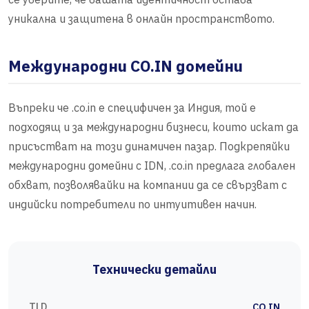
уникална и защитена в онлайн пространството.
Международни CO.IN домейни
Въпреки че .co.in е специфичен за Индия, той е
подходящ и за международни бизнеси, които искат да
присъстват на този динамичен пазар. Подкрепяйки
международни домейни с IDN, .co.in предлага глобален
обхват, позволявайки на компании да се свързват с
индийски потребители по интуитивен начин.
Технически детайли
TLD
CO.IN