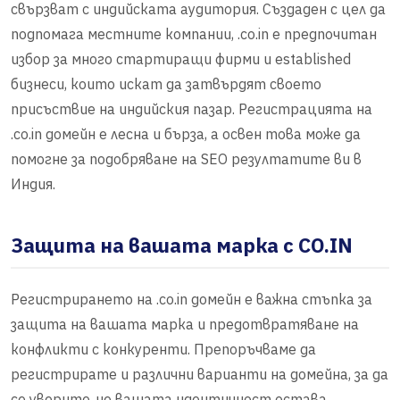
свързват с индийската аудитория. Създаден с цел да
подпомага местните компании, .co.in е предпочитан
избор за много стартиращи фирми и established
бизнеси, които искат да затвърдят своето
присъствие на индийския пазар. Регистрацията на
.co.in домейн е лесна и бърза, а освен това може да
помогне за подобряване на SEO резултатите ви в
Индия.
Защита на вашата марка с CO.IN
Регистрирането на .co.in домейн е важна стъпка за
защита на вашата марка и предотвратяване на
конфликти с конкуренти. Препоръчваме да
регистрирате и различни варианти на домейна, за да
се уверите, че вашата идентичност остава