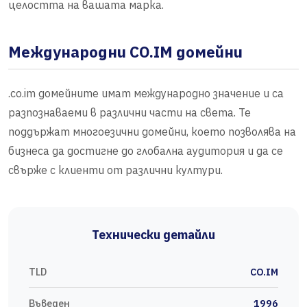
целостта на вашата марка.
Международни CO.IM домейни
.co.im домейните имат международно значение и са
разпознаваеми в различни части на света. Те
поддържат многоезични домейни, което позволява на
бизнеса да достигне до глобална аудитория и да се
свърже с клиенти от различни култури.
Технически детайли
TLD
CO.IM
Въведен
1996