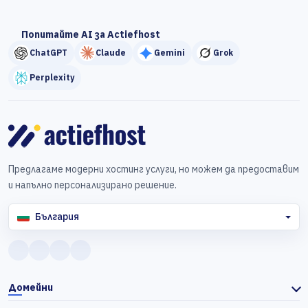
Попитайте AI за Actiefhost
ChatGPT
Claude
Gemini
Grok
Perplexity
Предлагаме модерни хостинг услуги, но можем да предоставим
и напълно персонализирано решение.
България
Домейни