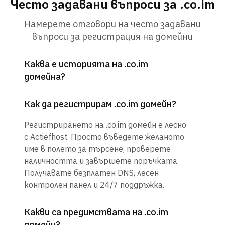
Често задавани въпроси за .co.im
Намерете отговори на често задавани
въпроси за регистрация на домейни
Каква е историята на .co.im
домейна?
Как да регистрирам .co.im домейн?
Регистрирането на .co.im домейн е лесно
с Actiefhost. Просто въведете желаното
име в полето за търсене, проверете
наличността и завършете поръчката.
Получавате безплатен DNS, лесен
контролен панел и 24/7 поддръжка.
Какви са предимствата на .co.im
домейн?