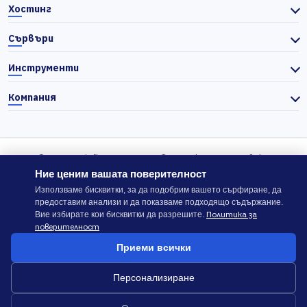
Хостинг
Сървъри
Инструменти
Компания
© 2026 Actiefhost. Съгласно българското търговско
законодателство цените в сайта се показват без ДДС, а ДДС се
Ние ценим вашата поверителност
изчислява отделно при завършване на поръчката, когато е
Използваме бисквитки, за да подобрим вашето сърфиране, да
предоставим анализи и да показваме подходящо съдържание.
приложимо.
Политика за
Вие избирате кои бисквитки да разрешите.
поверителност
В случай на спор, който не може да бъде решен директно с
Приеми всички
ACTIEFHOST LTD,
можете да използвате платформата
ODR
.
Персонализиране
Общи условия
Политика за сигурност