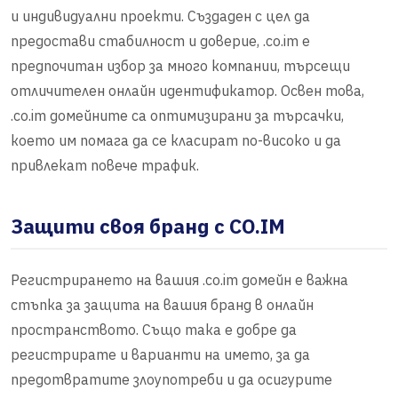
и индивидуални проекти. Създаден с цел да
предостави стабилност и доверие, .co.im е
предпочитан избор за много компании, търсещи
отличителен онлайн идентификатор. Освен това,
.co.im домейните са оптимизирани за търсачки,
което им помага да се класират по-високо и да
привлекат повече трафик.
Защити своя бранд с CO.IM
Регистрирането на вашия .co.im домейн е важна
стъпка за защита на вашия бранд в онлайн
пространството. Също така е добре да
регистрирате и варианти на името, за да
предотвратите злоупотреби и да осигурите