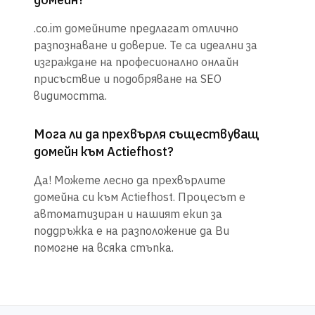
.co.im домейните предлагат отлично
разпознаване и доверие. Те са идеални за
изграждане на професионално онлайн
присъствие и подобряване на SEO
видимостта.
Мога ли да прехвърля съществуващ
домейн към Actiefhost?
Да! Можете лесно да прехвърлите
домейна си към Actiefhost. Процесът е
автоматизиран и нашият екип за
поддръжка е на разположение да Ви
помогне на всяка стъпка.