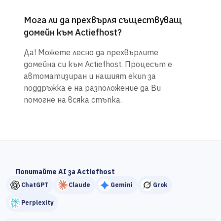
Мога ли да прехвърля съществуващ
домейн към Actiefhost?
Да! Можете лесно да прехвърлите
домейна си към Actiefhost. Процесът е
автоматизиран и нашият екип за
поддръжка е на разположение да Ви
помогне на всяка стъпка.
Попитайте AI за Actiefhost
ChatGPT
Claude
Gemini
Grok
Perplexity