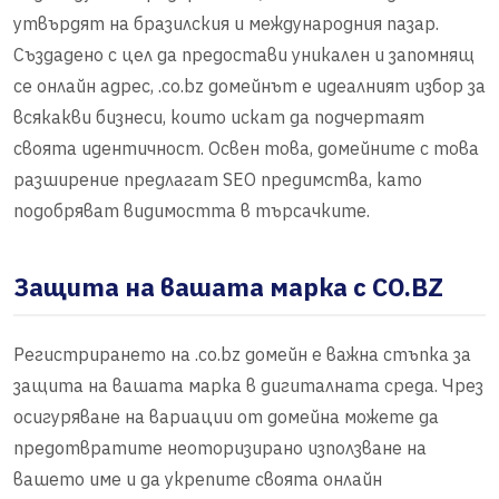
утвърдят на бразилския и международния пазар.
Създадено с цел да предостави уникален и запомнящ
се онлайн адрес, .co.bz домейнът е идеалният избор за
всякакви бизнеси, които искат да подчертаят
своята идентичност. Освен това, домейните с това
разширение предлагат SEO предимства, като
подобряват видимостта в търсачките.
Защита на вашата марка с CO.BZ
Регистрирането на .co.bz домейн е важна стъпка за
защита на вашата марка в дигиталната среда. Чрез
осигуряване на вариации от домейна можете да
предотвратите неоторизирано използване на
вашето име и да укрепите своята онлайн