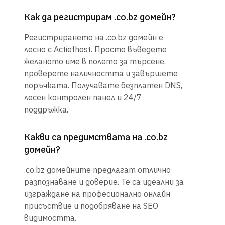
Как да регистрирам .co.bz домейн?
Регистрирането на .co.bz домейн е
лесно с Actiefhost. Просто въведете
желаното име в полето за търсене,
проверете наличността и завършете
поръчката. Получавате безплатен DNS,
лесен контролен панел и 24/7
поддръжка.
Какви са предимствата на .co.bz
домейн?
.co.bz домейните предлагат отлично
разпознаване и доверие. Те са идеални за
изграждане на професионално онлайн
присъствие и подобряване на SEO
видимостта.