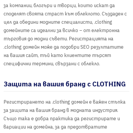
за компании, блогъри и творци, които искат да
споделят своята страст към облеклото. Създаден с
цел да обедини модните специалисти, .clothing
домейните са идеални за всичко – от електронна
търговия до модни съвети. Регистрацията на
.clothing домейн може да подобри SEO резултатите
на вашия сайт, тъй като клиентите търсят
специфични термини, свързани с облекло.
Защита на вашия бранд с CLOTHING
Регистрирането на .clothing домейн е важен стъпка
за защита на вашия бранд в модната индустрия.
Също така е добра практика да регистрирате и
вариации на домейна, за да предотвратите