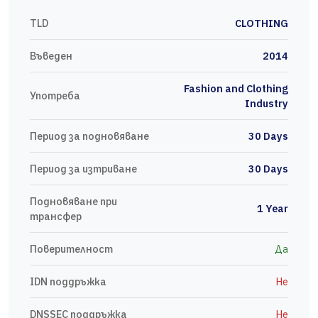
TLD
CLOTHING
Въведен
2014
Fashion and Clothing
Употреба
Industry
Период за подновяване
30 Days
Период за изтриване
30 Days
Подновяване при
1 Year
трансфер
Поверителност
Да
IDN поддръжка
Не
DNSSEC поддръжка
Не