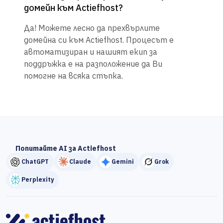
домейн към Actiefhost?
Да! Можете лесно да прехвърлите
домейна си към Actiefhost. Процесът е
автоматизиран и нашият екип за
поддръжка е на разположение да Ви
помогне на всяка стъпка.
Попитайте AI за Actiefhost
ChatGPT
Claude
Gemini
Grok
Perplexity