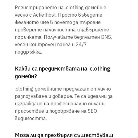
Регистрирането на .clothing домейн е
лесно с Actiefhost. Просто въведете
желаното име в полето за търсене,
проверете наличността и завършете
поръчката. Получавате безплатен DNS,
лесен контролен панел и 24/7
поддръжка.
Какви са предимствата на .clothing
домейн?
.clothing домейните предлагат отлично
разпознаване и доверие. Те са идеални за
изграждане на професионално онлайн
присъствие и подобряване на SEO
видимостта.
Мога ли да прехвърля съществуващ