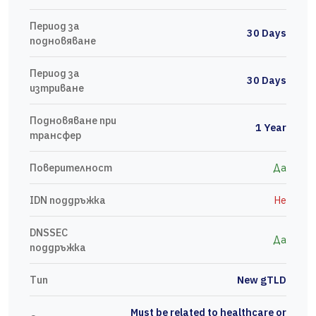
Период за
30 Days
подновяване
Период за
30 Days
изтриване
Подновяване при
1 Year
трансфер
Поверителност
Да
IDN поддръжка
Не
DNSSEC
Да
поддръжка
Тип
New gTLD
Must be related to healthcare or