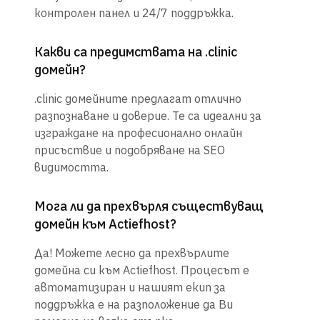
контролен панел и 24/7 поддръжка.
Какви са предимствата на .clinic
домейн?
.clinic домейните предлагат отлично
разпознаване и доверие. Те са идеални за
изграждане на професионално онлайн
присъствие и подобряване на SEO
видимостта.
Мога ли да прехвърля съществуващ
домейн към Actiefhost?
Да! Можете лесно да прехвърлите
домейна си към Actiefhost. Процесът е
автоматизиран и нашият екип за
поддръжка е на разположение да Ви