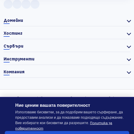
Домейни
Хостинг
Сървъри
Инструменти
Компания
© 2026 Actiefhost. Съгласно българското търговско
законодателство цените в сайта се показват без ДДС, а ДДС се
Ние ценим вашата поверителност
изчислява отделно при завършване на поръчката, когато е
Използваме бисквитки, за да подобрим вашето сърфиране, да
предоставим анализи и да показваме подходящо съдържание.
приложимо.
Политика за
Вие избирате кои бисквитки да разрешите.
поверителност
В случай на спор, който не може да бъде решен директно с