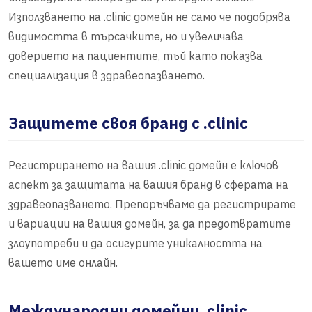
Използването на .clinic домейн не само че подобрява
видимостта в търсачките, но и увеличава
доверието на пациентите, тъй като показва
специализация в здравеопазването.
Защитете своя бранд с .clinic
Регистрирането на вашия .clinic домейн е ключов
аспект за защитата на вашия бранд в сферата на
здравеопазването. Препоръчваме да регистрирате
и вариации на вашия домейн, за да предотвратите
злоупотреби и да осигурите уникалността на
вашето име онлайн.
Международни домейни .clinic