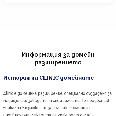
Информация за домейн
разширението
История на CLINIC домейните
.clinic е домейнна разширение, специално създадено за
медицински заведения и специалисти. То предоставя
уникална възможност за клиники, болници и
индивидуални лекари да се утвърдят онлайн.