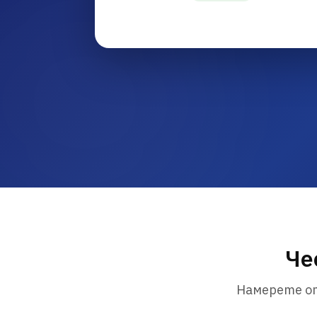
Че
Намерете от