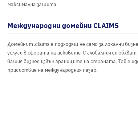
максимална защита.
Международни домейни CLAIMS
Домейнът .claims е подходящ не само за локални бизн
услуги в сферата на исковете. С глобалния си обхват
вашия бизнес извън границите на страната. Той е ид
присъствие на международния пазар.