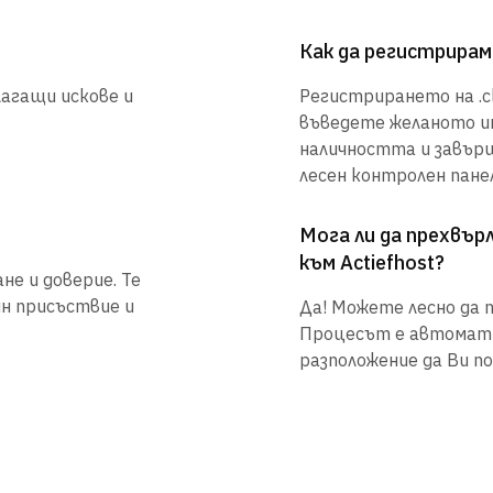
Как да регистрирам 
лагащи искове и
Регистрирането на .cl
въведете желаното им
наличността и завър
лесен контролен панел
Мога ли да прехвъ
към Actiefhost?
не и доверие. Те
йн присъствие и
Да! Можете лесно да п
Процесът е автоматиз
разположение да Ви по