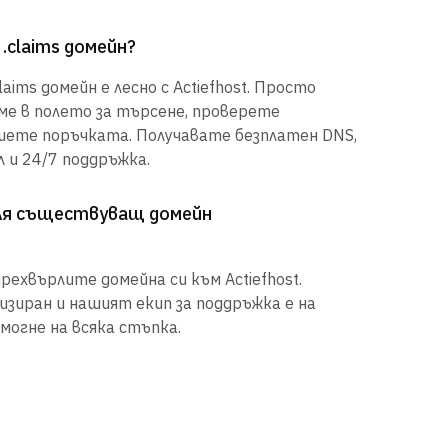
.claims домейн?
aims домейн е лесно с Actiefhost. Просто
е в полето за търсене, проверете
шете поръчката. Получавате безплатен DNS,
 и 24/7 поддръжка.
рля съществуващ домейн
рехвърлите домейна си към Actiefhost.
иран и нашият екип за поддръжка е на
могне на всяка стъпка.