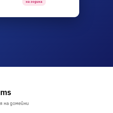
на година
ims
я на домейни