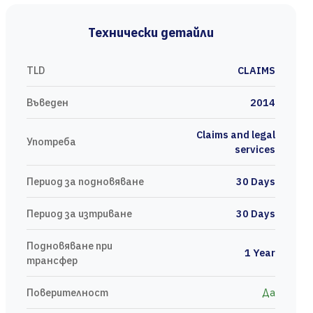
Технически детайли
TLD
CLAIMS
Въведен
2014
Claims and legal
Употреба
services
Период за подновяване
30 Days
Период за изтриване
30 Days
Подновяване при
1 Year
трансфер
Поверителност
Да