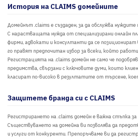
История на CLAIMS домейните
Домейнът .claims е създаден, за да обслужва нуждите
С нарастващата нужда от специализирани онлайн пла
фирми, адвокати и консултанти да се позиционират
го правят предпочитан избор за всеки, който работи
Регистрацията на .claims домейн не само че подобря
предимства, свързани с ключовите думи, които клиен
класират по-високо в резултатите от търсене, кое
Защитете бранда си с CLAIMS
Регистрирането на .claims домейн е важна стъпка з
Съществуването на домейна ви позволява да предо
и услуги от конкуренти. Препоръчваме ви да регистр