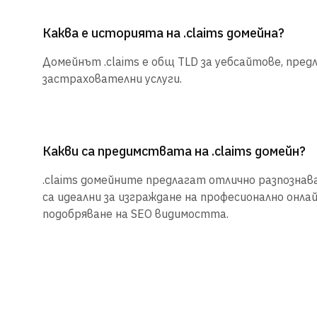
Каква е историята на .claims домейна?
Домейнът .claims е общ TLD за уебсайтове, пред
застрахователни услуги.
Какви са предимствата на .claims домейн?
.claims домейните предлагат отлично разпознава
са идеални за изграждане на професионално онла
подобряване на SEO видимостта.