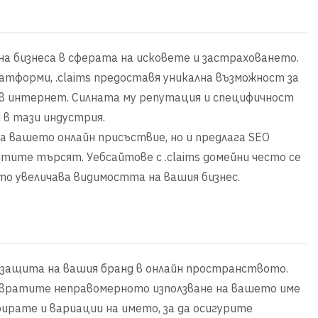
 на бизнеса в сферата на исковете и застраховането.
тформи, .claims предоставя уникална възможност за
 в интернет. Силната му репутация и специфичност
 в тази индустрия.
ва вашето онлайн присъствие, но и предлага SEO
тите търсят. Уебсайтове с .claims домейни често се
то увеличава видимостта на вашия бизнес.
а защита на вашия бранд в онлайн пространството.
твратите неправомерното използване на вашето име
ирате и вариации на името, за да осигурите