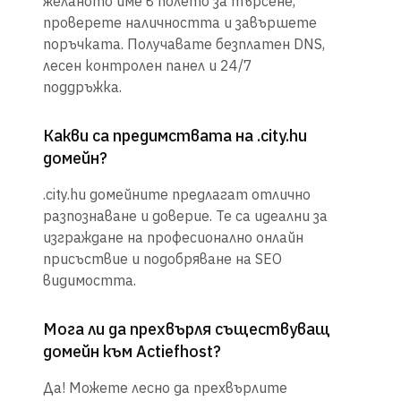
желаното име в полето за търсене,
проверете наличността и завършете
поръчката. Получавате безплатен DNS,
лесен контролен панел и 24/7
поддръжка.
Какви са предимствата на .city.hu
домейн?
.city.hu домейните предлагат отлично
разпознаване и доверие. Те са идеални за
изграждане на професионално онлайн
присъствие и подобряване на SEO
видимостта.
Мога ли да прехвърля съществуващ
домейн към Actiefhost?
Да! Можете лесно да прехвърлите