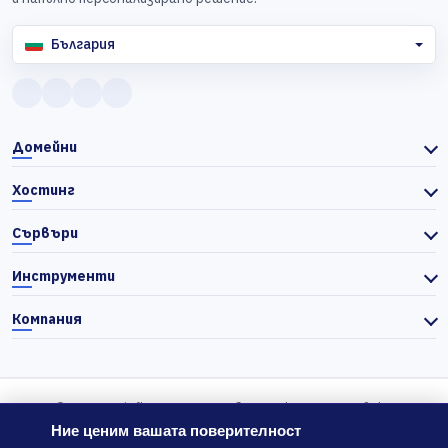
България
Домейни
Хостинг
Сървъри
Инструменти
Компания
© 2026 Actiefhost. Съгласно българското търговско
законодателство цените в сайта се показват без ДДС, а ДДС се
Ние ценим вашата поверителност