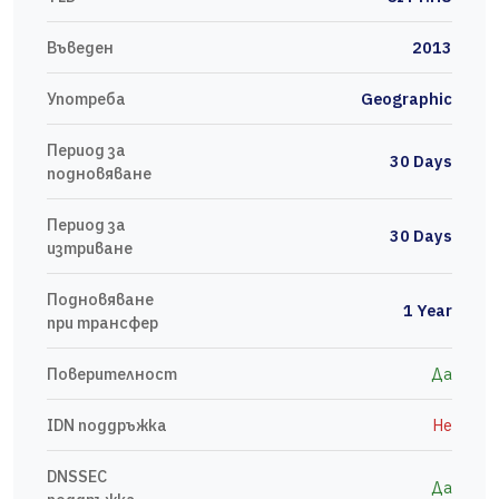
Въведен
2013
Употреба
Geographic
Период за
30 Days
подновяване
Период за
30 Days
изтриване
Подновяване
1 Year
при трансфер
Поверителност
Да
IDN поддръжка
Не
DNSSEC
Да