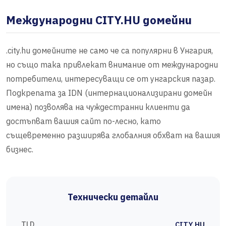
Международни CITY.HU домейни
.city.hu домейните не само че са популярни в Унгария,
но също така привлекат внимание от международни
потребители, интересуващи се от унгарския пазар.
Подкрепата за IDN (интернационализирани домейн
имена) позволява на чуждестранни клиенти да
достъпват вашия сайт по-лесно, като
същевременно разширява глобалния обхват на вашия
бизнес.
Технически детайли
TLD
CITY.HU