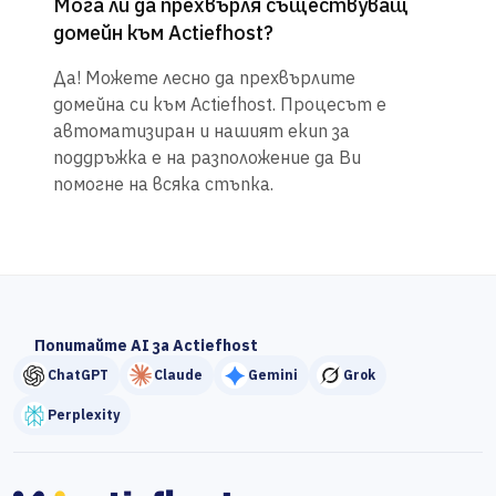
Мога ли да прехвърля съществуващ
домейн към Actiefhost?
Да! Можете лесно да прехвърлите
домейна си към Actiefhost. Процесът е
автоматизиран и нашият екип за
поддръжка е на разположение да Ви
помогне на всяка стъпка.
Попитайте AI за Actiefhost
ChatGPT
Claude
Gemini
Grok
Perplexity