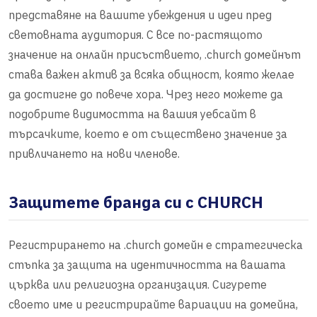
представяне на вашите убеждения и идеи пред
световната аудитория. С все по-растящото
значение на онлайн присъствието, .church домейнът
става важен актив за всяка общност, която желае
да достигне до повече хора. Чрез него можете да
подобрите видимостта на вашия уебсайт в
търсачките, което е от съществено значение за
привличането на нови членове.
Защитете бранда си с CHURCH
Регистрирането на .church домейн е стратегическа
стъпка за защита на идентичността на вашата
църква или религиозна организация. Сигурете
своето име и регистрирайте вариации на домейна,