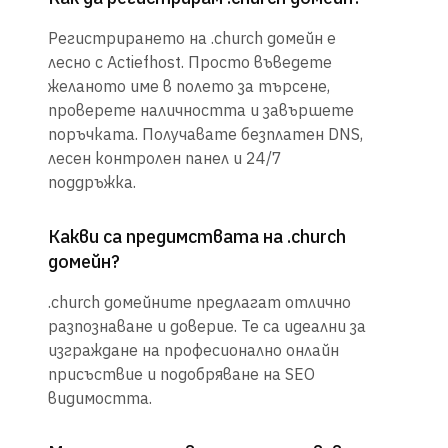
Регистрирането на .church домейн е
лесно с Actiefhost. Просто въведете
желаното име в полето за търсене,
проверете наличността и завършете
поръчката. Получавате безплатен DNS,
лесен контролен панел и 24/7
поддръжка.
Какви са предимствата на .church
домейн?
.church домейните предлагат отлично
разпознаване и доверие. Те са идеални за
изграждане на професионално онлайн
присъствие и подобряване на SEO
видимостта.