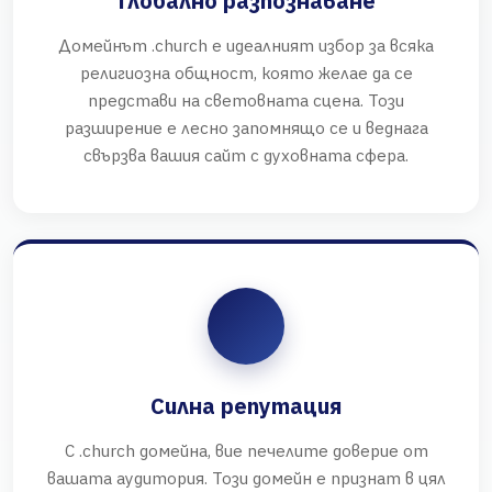
Глобално разпознаване
Домейнът .church е идеалният избор за всяка
религиозна общност, която желае да се
представи на световната сцена. Този
разширение е лесно запомнящо се и веднага
свързва вашия сайт с духовната сфера.
Силна репутация
С .church домейна, вие печелите доверие от
вашата аудитория. Този домейн е признат в цял