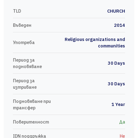
TLD
CHURCH
Въведен
2014
Religious organizations and
Употреба
communities
Период за
30 Days
подновяване
Период за
30 Days
изтриване
Подновяване при
1 Year
трансфер
Поверителност
Да
IDN поддръжка
Не