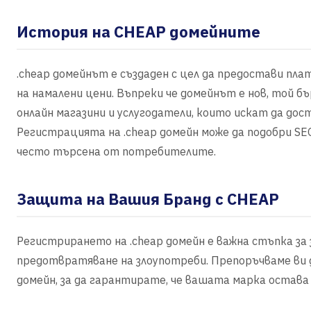
История на CHEAP домейните
.cheap домейнът е създаден с цел да предостави пла
на намалени цени. Въпреки че домейнът е нов, той б
онлайн магазини и услугодатели, които искат да до
Регистрацията на .cheap домейн може да подобри SEO
често търсена от потребителите.
Защита на Вашия Бранд с CHEAP
Регистрирането на .cheap домейн е важна стъпка за
предотвратяване на злоупотреби. Препоръчваме ви 
домейн, за да гарантирате, че вашата марка остава 