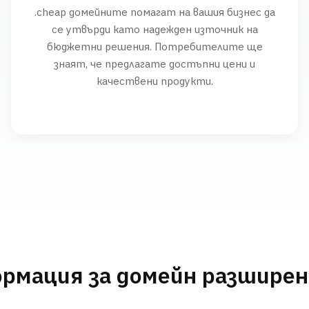
.cheap домейните помагат на вашия бизнес да
се утвърди като надежден източник на
бюджетни решения. Потребителите ще
знаят, че предлагате достъпни цени и
качествени продукти.
рмация за домейн разшире