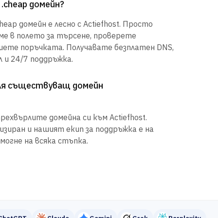
 .cheap домейн?
eap домейн е лесно с Actiefhost. Просто
е в полето за търсене, проверете
шете поръчката. Получавате безплатен DNS,
 и 24/7 поддръжка.
рля съществуващ домейн
рехвърлите домейна си към Actiefhost.
иран и нашият екип за поддръжка е на
могне на всяка стъпка.