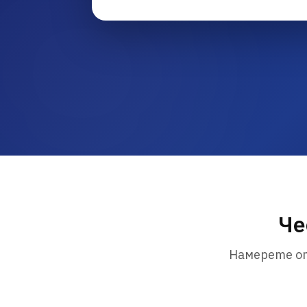
Че
Намерете от