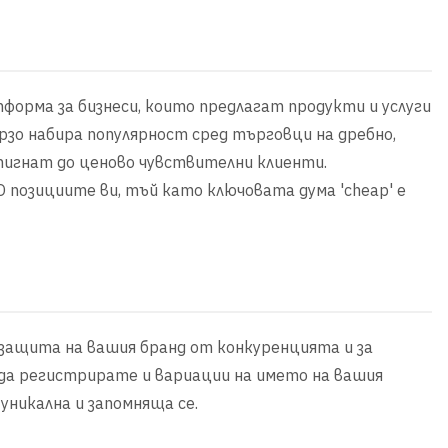
тформа за бизнеси, които предлагат продукти и услуги
ързо набира популярност сред търговци на дребно,
стигнат до ценово чувствителни клиенти.
 позициите ви, тъй като ключовата дума 'cheap' е
 защита на вашия бранд от конкуренцията и за
да регистрирате и вариации на името на вашия
уникална и запомняща се.