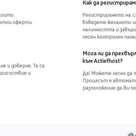
Как да регистрирам
 които
Регистрирането на .ch
етни оферти.
въведете желаното им
наличността и завър
лесен контролен панел
Мога ли да прехвъ
към Actiefhost?
е и доверие. Те са
присъствие и
Да! Можете лесно да п
Процесът е автоматиз
разположение да Ви по