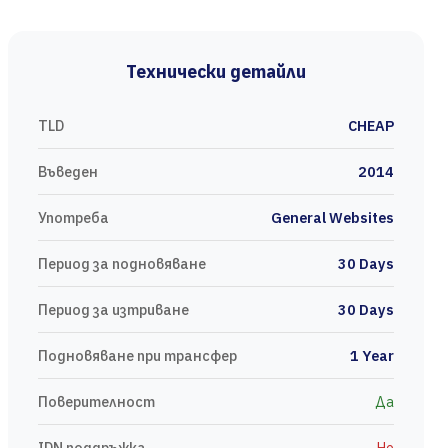
Технически детайли
TLD
CHEAP
Въведен
2014
Употреба
General Websites
Период за подновяване
30 Days
Период за изтриване
30 Days
Подновяване при трансфер
1 Year
Поверителност
Да
IDN поддръжка
Не