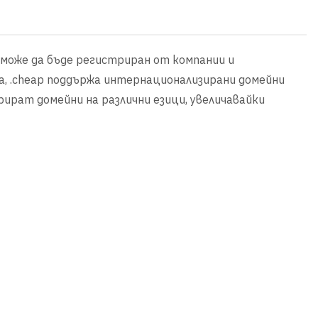
и може да бъде регистриран от компании и
а, .cheap поддържа интернационализирани домейни
ират домейни на различни езици, увеличавайки