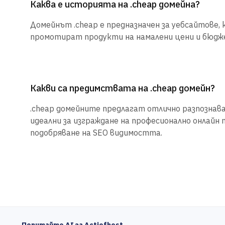
Каква е историята на .cheap домейна?
Домейнът .cheap е предназначен за уебсайтове,
промотират продукти на намалени цени и бюдж
Какви са предимствата на .cheap домейн?
.cheap домейните предлагат отлично разпознаван
идеални за изграждане на професионално онлайн 
подобряване на SEO видимостта.