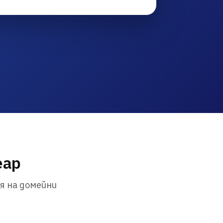
eap
я на домейни