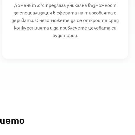
Доменът .cfd предлага уникална възможност
за специализация в сферата на търговията с
деривати. С него можете да се откроите сред
конкуренцията и да привлечете целевата си
аудитория.
нието