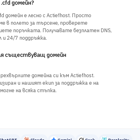
.cfd домейн?
d домейн е лесно с Actiefhost. Просто
е в полето за търсене, проверете
шете поръчката. Получавате безплатен DNS,
 и 24/7 поддръжка.
рля съществуващ домейн
рехвърлите домейна си към Actiefhost.
иран и нашият екип за поддръжка е на
могне на всяка стъпка.