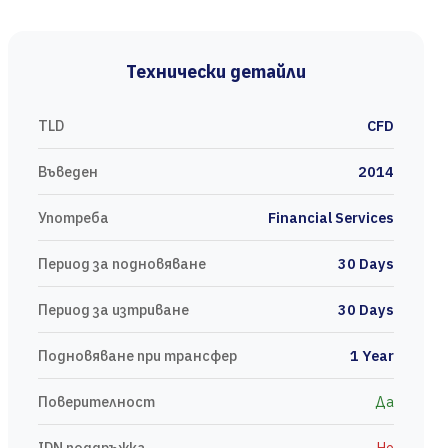
Технически детайли
TLD
CFD
Въведен
2014
Употреба
Financial Services
Период за подновяване
30 Days
Период за изтриване
30 Days
Подновяване при трансфер
1 Year
Поверителност
Да
IDN поддръжка
Не