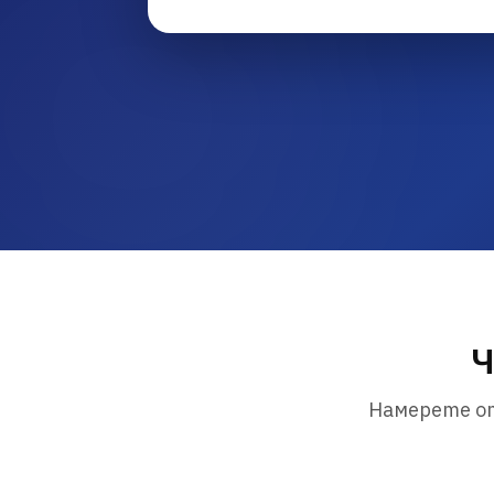
Ч
Намерете от