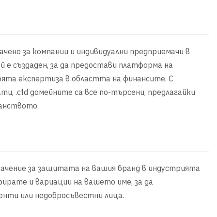
ачено за компании и индивидуални предприемачи в
 е създаден, за да предостави платформа на
ята експертиза в областта на финансите. С
, .cfd домейните са все по-търсени, предлагайки
ранството.
начение за защитата на вашия бранд в индустрията
рирате и вариации на вашето име, за да
нти или недобросъвестни лица.