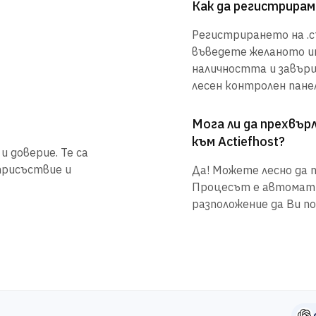
Как да регистрирам 
Регистрирането на .cf
въведете желаното им
наличността и завър
лесен контролен панел
Мога ли да прехвъ
към Actiefhost?
и доверие. Те са
присъствие и
Да! Можете лесно да п
Процесът е автоматиз
разположение да Ви по