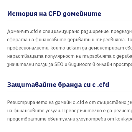
История на CFD домейните
Доменът .cfd е специализирано разширение, предназн
сферата на финансовите деривати и търговията. Той
професионалисти, които искат да демонстрират сво
нарастващата популярност на търговията с деривати
значителни ползи за SEO и видимост в онлайн прост
Защитавайте бранда си с .cfd
Регистрирането на домейн с .cfd е от съществено з
на финансовите услуги. Препоръчително е да регист
предотвратите евентуални злоупотреби от конкуре