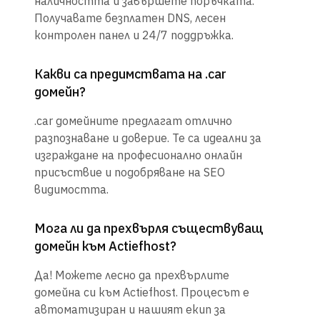
наличността и завършете поръчката.
Получавате безплатен DNS, лесен
контролен панел и 24/7 поддръжка.
Какви са предимствата на .car
домейн?
.car домейните предлагат отлично
разпознаване и доверие. Те са идеални за
изграждане на професионално онлайн
присъствие и подобряване на SEO
видимостта.
Мога ли да прехвърля съществуващ
домейн към Actiefhost?
Да! Можете лесно да прехвърлите
домейна си към Actiefhost. Процесът е
автоматизиран и нашият екип за