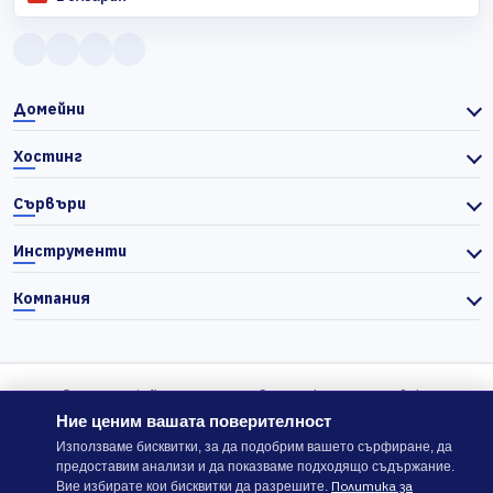
Домейни
Хостинг
Сървъри
Инструменти
Компания
© 2026 Actiefhost. Съгласно българското търговско
законодателство цените в сайта се показват без ДДС, а ДДС се
Ние ценим вашата поверителност
изчислява отделно при завършване на поръчката, когато е
Използваме бисквитки, за да подобрим вашето сърфиране, да
предоставим анализи и да показваме подходящо съдържание.
приложимо.
Политика за
Вие избирате кои бисквитки да разрешите.