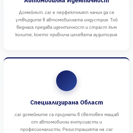
Автомобилна Идентичност
Домейнът .car е перфектният начин да се
утвърдите в автомобилната индустрия. Той
веднага предава идентичност и страст към
колите, което привлича целевата аудитория.
Специализирана Област
.car домейните са признати в световен мащаб
от автомобилни ентусиасти и
професионалисти. Регистрацията на .car