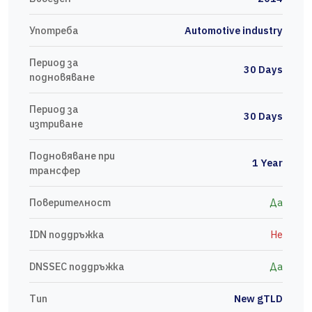
Употреба
Automotive industry
Период за
30 Days
подновяване
Период за
30 Days
изтриване
Подновяване при
1 Year
трансфер
Поверителност
Да
IDN поддръжка
Не
DNSSEC поддръжка
Да
Тип
New gTLD