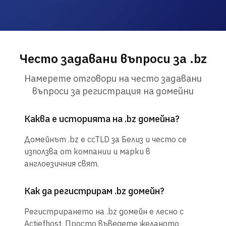
Често задавани въпроси за .bz
Намерете отговори на често задавани
въпроси за регистрация на домейни
Каква е историята на .bz домейна?
Домейнът .bz е ccTLD за Белиз и често се
използва от компании и марки в
англоезичния свят.
Как да регистрирам .bz домейн?
Регистрирането на .bz домейн е лесно с
Actiefhost. Просто въведете желаното