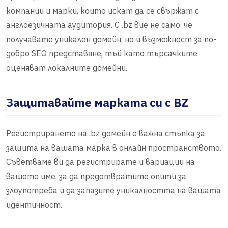
компании и марки, които искат да се свържат с
англоезичната аудитория. С .bz вие не само, че
получавате уникален домейн, но и възможност за по-
добро SEO представяне, тъй като търсачките
оценяват локалните домейни.
Защитавайте марката си с BZ
Регистрирането на .bz домейн е важна стъпка за
защита на вашата марка в онлайн пространството.
Съветваме ви да регистрирате и вариации на
вашето име, за да предотвратите опити за
злоупотреба и да запазите уникалността на вашата
идентичност.