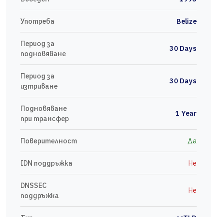
Употреба
Belize
Период за
30 Days
подновяване
Период за
30 Days
изтриване
Подновяване
1 Year
при трансфер
Поверителност
Да
IDN поддръжка
Не
DNSSEC
Не
поддръжка