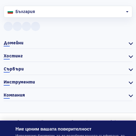
България
Домейни
Хостинг
Сървъри
Инструменти
Компания
© 2026 Actiefhost. Съгласно българското търговско
законодателство цените в сайта се показват без ДДС, а ДДС се
Ние ценим вашата поверителност
изчислява отделно при завършване на поръчката, когато е