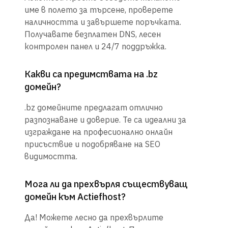
име в полето за търсене, проверете
наличността и завършете поръчката.
Получавате безплатен DNS, лесен
контролен панел и 24/7 поддръжка.
Какви са предимствата на .bz
домейн?
.bz домейните предлагат отлично
разпознаване и доверие. Те са идеални за
изграждане на професионално онлайн
присъствие и подобряване на SEO
видимостта.
Мога ли да прехвърля съществуващ
домейн към Actiefhost?
Да! Можете лесно да прехвърлите