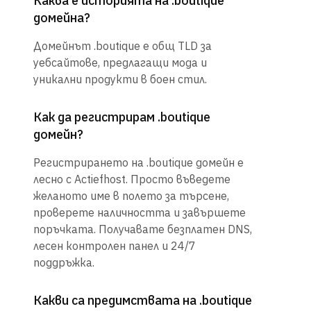
Каква е историята на .boutique
домейна?
Домейнът .boutique е общ TLD за
уебсайтове, предлагащи мода и
уникални продукти в боен стил.
Как да регистрирам .boutique
домейн?
Регистрирането на .boutique домейн е
лесно с Actiefhost. Просто въведете
желаното име в полето за търсене,
проверете наличността и завършете
поръчката. Получавате безплатен DNS,
лесен контролен панел и 24/7
поддръжка.
Какви са предимствата на .boutique