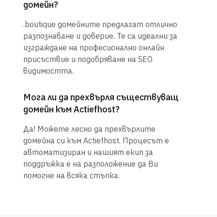
домейн?
.boutique домейните предлагат отлично
разпознаване и доверие. Те са идеални за
изграждане на професионално онлайн
присъствие и подобряване на SEO
видимостта.
Мога ли да прехвърля съществуващ
домейн към Actiefhost?
Да! Можете лесно да прехвърлите
домейна си към Actiefhost. Процесът е
автоматизиран и нашият екип за
поддръжка е на разположение да Ви
помогне на всяка стъпка.