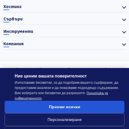
Хостинг
Сървъри
Инструменти
Компания
© 2026 Actiefhost. Съгласно българското търговско
законодателство цените в сайта се показват без ДДС, а ДДС се
Ние ценим вашата поверителност
изчислява отделно при завършване на поръчката, когато е
Използваме бисквитки, за да подобрим вашето сърфиране, да
предоставим анализи и да показваме подходящо съдържание.
приложимо.
Политика за
Вие избирате кои бисквитки да разрешите.
поверителност
В случай на спор, който не може да бъде решен директно с
Приеми всички
ACTIEFHOST LTD,
можете да използвате платформата
ODR
.
Персонализиране
Общи условия
Политика за сигурност