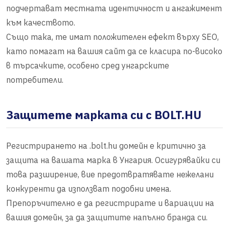
подчертават местната идентичност и ангажимент
към качеството.
Също така, те имат положителен ефект върху SEO,
като помагат на вашия сайт да се класира по-високо
в търсачките, особено сред унгарските
потребители.
Защитете марката си с BOLT.HU
Регистрирането на .bolt.hu домейн е критично за
защита на вашата марка в Унгария. Осигурявайки си
това разширение, вие предотвратявате нежелани
конкуренти да използват подобни имена.
Препоръчително е да регистрирате и вариации на
вашия домейн, за да защитите напълно бранда си.