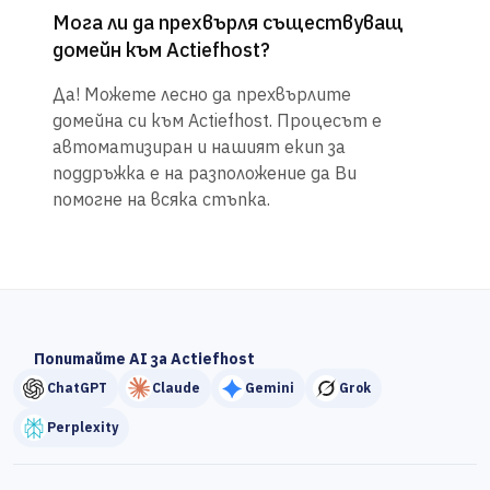
Мога ли да прехвърля съществуващ
домейн към Actiefhost?
Да! Можете лесно да прехвърлите
домейна си към Actiefhost. Процесът е
автоматизиран и нашият екип за
поддръжка е на разположение да Ви
помогне на всяка стъпка.
Попитайте AI за Actiefhost
ChatGPT
Claude
Gemini
Grok
Perplexity