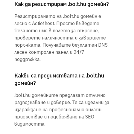
Как да регистрирам .bolt.hu домейн?
Регистрирането на .bolt.hu домейн е
лесно с Actiefhost. Просто въведете
желаното име в полето за търсене,
проверете наличността и завършете
поръчката. Получавате безплатен DNS,
лесен контролен панел и 24/7
поддръжка.
Какви са предимствата на .bolt.hu
домейн?
.bolt.hu домейните предлагат отлично
разпознаване и доверие. Те са идеални за
изграждане на професионално онлайн
присъствие и подобряване на SEO
видимостта.