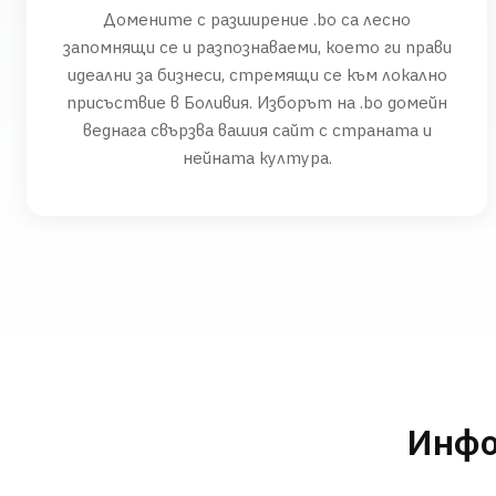
Домените с разширение .bo са лесно
запомнящи се и разпознаваеми, което ги прави
идеални за бизнеси, стремящи се към локално
присъствие в Боливия. Изборът на .bo домейн
веднага свързва вашия сайт с страната и
нейната култура.
Инфо