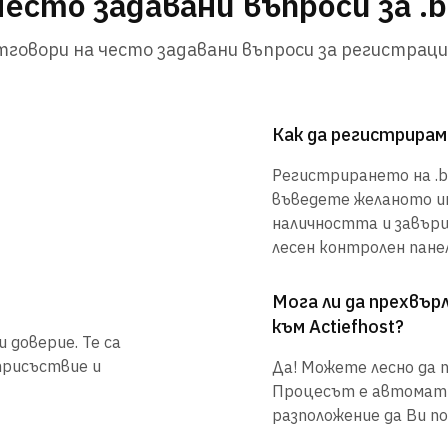
Често задавани въпроси за .b
говори на често задавани въпроси за регистраци
Как да регистрирам
Регистрирането на .bo
въведете желаното им
наличността и завър
лесен контролен панел
Мога ли да прехвъ
към Actiefhost?
 доверие. Те са
присъствие и
Да! Можете лесно да п
Процесът е автоматиз
разположение да Ви по