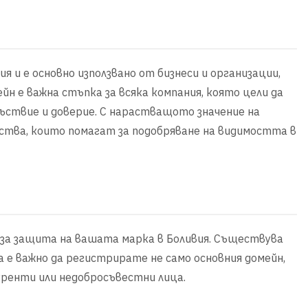
я и е основно използвано от бизнеси и организации,
йн е важна стъпка за всяка компания, която цели да
ъствие и доверие. С нарастващото значение на
мства, които помагат за подобряване на видимостта в
 за защита на вашата марка в Боливия. Съществува
а е важно да регистрирате не само основния домейн,
уренти или недобросъвестни лица.