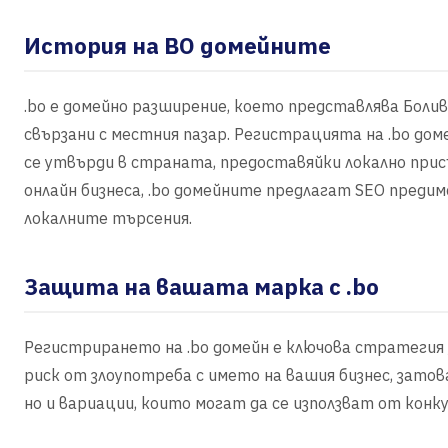
История на BO домейните
.bo е домейно разширение, което представлява Боливи
свързани с местния пазар. Регистрацията на .bo доме
се утвърди в страната, предоставяйки локално прис
онлайн бизнеса, .bo домейните предлагат SEO преди
локалните търсения.
Защита на вашата марка с .bo
Регистрирането на .bo домейн е ключова стратегия
риск от злоупотреба с името на вашия бизнес, затов
но и вариации, които могат да се използват от конк