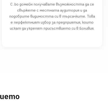
С .bo домейн получавате възможността да се
свържете с местната аудитория и да
подобрите видимостта си в търсачките. Това
е перфектният избор за предприятия, които
искат да укрепят присъствието си в Боливия.
нието