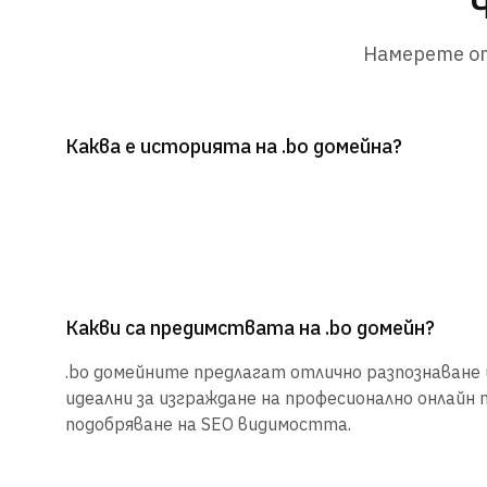
Намерете от
Каква е историята на .bo домейна?
Какви са предимствата на .bo домейн?
.bo домейните предлагат отлично разпознаване и
идеални за изграждане на професионално онлайн 
подобряване на SEO видимостта.