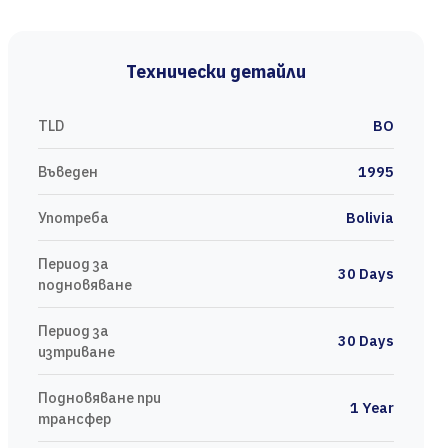
Технически детайли
TLD
BO
Въведен
1995
Употреба
Bolivia
Период за
30 Days
подновяване
Период за
30 Days
изтриване
Подновяване при
1 Year
трансфер