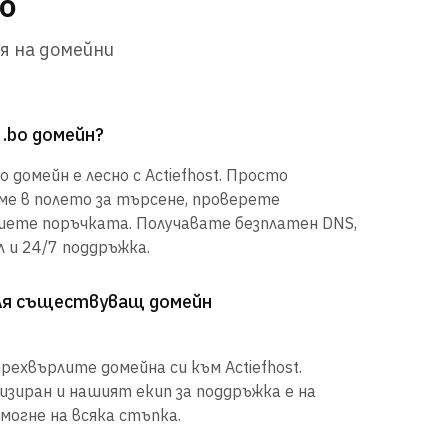
o
я на домейни
 .bo домейн?
 домейн е лесно с Actiefhost. Просто
е в полето за търсене, проверете
шете поръчката. Получавате безплатен DNS,
 и 24/7 поддръжка.
рля съществуващ домейн
рехвърлите домейна си към Actiefhost.
иран и нашият екип за поддръжка е на
могне на всяка стъпка.