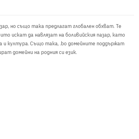
азар, но също така предлагат глобален обхват. Те
ито искат да навлязат на боливийския пазар, като
и култура. Също така, .bo домейните поддържат
рат домейни на родния си език.