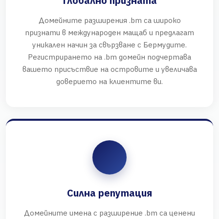
Глобално призната
Домейните разширения .bm са широко
признати в международен мащаб и предлагат
уникален начин за свързване с Бермудите.
Регистрирането на .bm домейн подчертава
вашето присъствие на островите и увеличава
доверието на клиентите ви.
Силна репутация
Домейните имена с разширение .bm са ценени