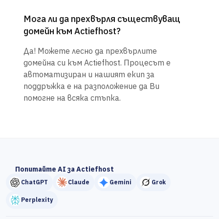
Мога ли да прехвърля съществуващ
домейн към Actiefhost?
Да! Можете лесно да прехвърлите
домейна си към Actiefhost. Процесът е
автоматизиран и нашият екип за
поддръжка е на разположение да Ви
помогне на всяка стъпка.
Попитайте AI за Actiefhost
ChatGPT
Claude
Gemini
Grok
Perplexity