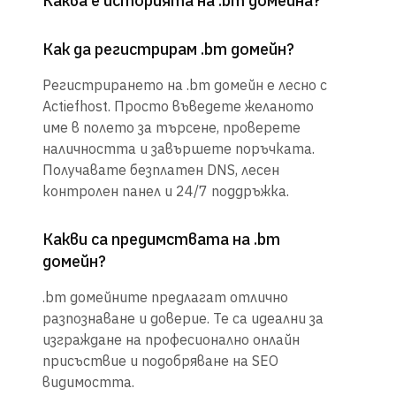
Каква е историята на .bm домейна?
Как да регистрирам .bm домейн?
Регистрирането на .bm домейн е лесно с
Actiefhost. Просто въведете желаното
име в полето за търсене, проверете
наличността и завършете поръчката.
Получавате безплатен DNS, лесен
контролен панел и 24/7 поддръжка.
Какви са предимствата на .bm
домейн?
.bm домейните предлагат отлично
разпознаване и доверие. Те са идеални за
изграждане на професионално онлайн
присъствие и подобряване на SEO
видимостта.