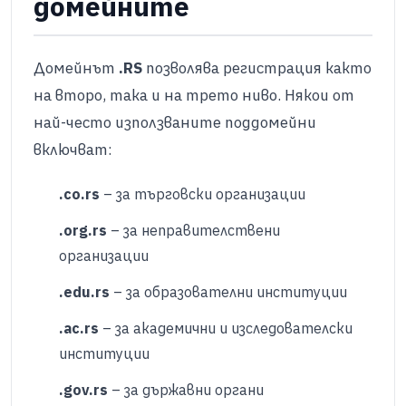
домейните
Домейнът
.RS
позволява регистрация както
на второ, така и на трето ниво. Някои от
най-често използваните поддомейни
включват:​
.co.rs
– за търговски организации
.org.rs
– за неправителствени
организации
.edu.rs
– за образователни институции
.ac.rs
– за академични и изследователски
институции
.gov.rs
– за държавни органи