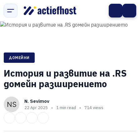
ДОМЕЙНИ
История и развитие на .RS
домейн разширението
N. Sevimov
22 Apr 2025
•
1 min read
•
714 views