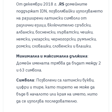
От декември 2018 г.
.RS
домейните
поддържат IDN, позволявайки използването
на разширени латински символи от
различни езици, включително сръбски,
албански, босненски, хърватски, чешки,
немски, унгарски, черногорски, румънски,
ромски, словашки, словенски и влашки.
Минимална и максимална дължина
:
Домейн имената трябва да бъдат между 2
и 63 символа.
Символи
: Позволени са латински букви,
цифри и тире, като тирето не може да
бъде в началото или края на името, нито
да се използва последователно.​