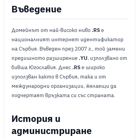
Въведение
Домейнът от най-високо ниво
.RS
е
националният интернет идентификатор
на Сърбия. Въведен през 2007 г., той замени
предишното разширение
.YU
, използвано от
бивша Югославия. Днес
.RS
е широко
използван както в Сърбия, така и от
международни организации, желаещи да
подчертаят връзката си със страната.​
История и
администриране