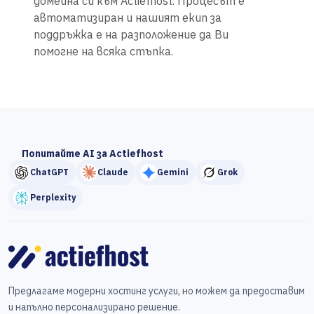
домейна си към Actiefhost. Процесът е
автоматизиран и нашият екип за
поддръжка е на разположение да Ви
помогне на всяка стъпка.
Попитайте AI за Actiefhost
ChatGPT
Claude
Gemini
Grok
Perplexity
Предлагаме модерни хостинг услуги, но можем да предоставим
и напълно персонализирано решение.