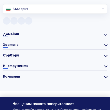
България
Домейни
Хостинг
Сървъри
Инструменти
Компания
© 2026 Actiefhost. Съгласно българското търговско
законодателство цените в сайта се показват без ДДС, а ДДС се
Ние ценим вашата поверителност
изчислява отделно при завършване на поръчката, когато е
Използваме бисквитки, за да подобрим вашето сърфиране, да