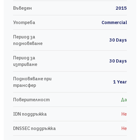
Въведен
2015
Употреба
Commercial
Период за
30 Days
подновяване
Период за
30 Days
изтриване
Подновяване при
1 Year
трансфер
Поверителност
Да
IDN поддръжка
Не
DNSSEC поддръжка
Не