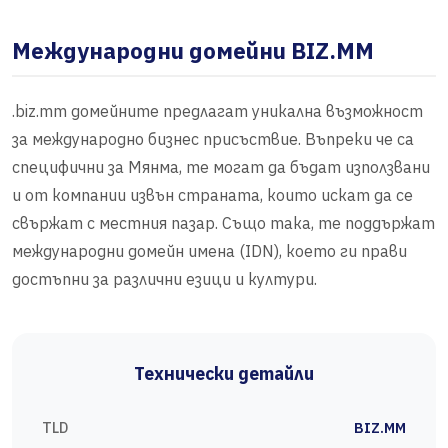
Международни домейни BIZ.MM
.biz.mm домейните предлагат уникална възможност
за международно бизнес присъствие. Въпреки че са
специфични за Мянма, те могат да бъдат използвани
и от компании извън страната, които искат да се
свържат с местния пазар. Също така, те поддържат
международни домейн имена (IDN), което ги прави
достъпни за различни езици и култури.
Технически детайли
TLD
BIZ.MM