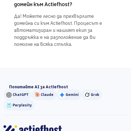
домейн към Actiefhost?
Да! Можете лесно да прехвърлите
домейна си към Actiefhost. Процесът е
автоматизиран и нашият екип за
поддръжка е на разположение да Ви
помогне на всяка стъпка.
Попитайте AI за Actiefhost
ChatGPT
Claude
Gemini
Grok
Perplexity