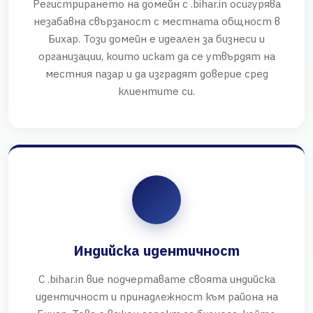
Регистрирането на домейн с .bihar.in осигурява
незабавна свързаност с местната общност в
Бихар. Този домейн е идеален за бизнеси и
организации, които искат да се утвърдят на
местния пазар и да изградят доверие сред
клиентите си.
Индийска идентичност
С .bihar.in вие подчертавате своята индийска
идентичност и принадлежност към района на