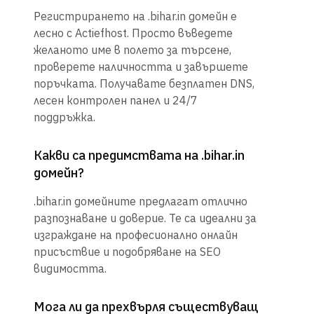
Регистрирането на .bihar.in домейн е
лесно с Actiefhost. Просто въведете
желаното име в полето за търсене,
проверете наличността и завършете
поръчката. Получавате безплатен DNS,
лесен контролен панел и 24/7
поддръжка.
Какви са предимствата на .bihar.in
домейн?
.bihar.in домейните предлагат отлично
разпознаване и доверие. Те са идеални за
изграждане на професионално онлайн
присъствие и подобряване на SEO
видимостта.
Мога ли да прехвърля съществуващ