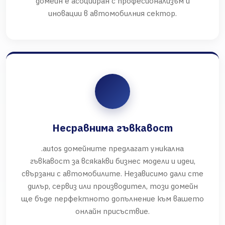
домейн е асоцииран с професионализъм и
иновации в автомобилния сектор.
Несравнима гъвкавост
.autos домейните предлагат уникална
гъвкавост за всякакви бизнес модели и идеи,
свързани с автомобилите. Независимо дали сте
дилър, сервиз или производител, този домейн
ще бъде перфектното допълнение към вашето
онлайн присъствие.