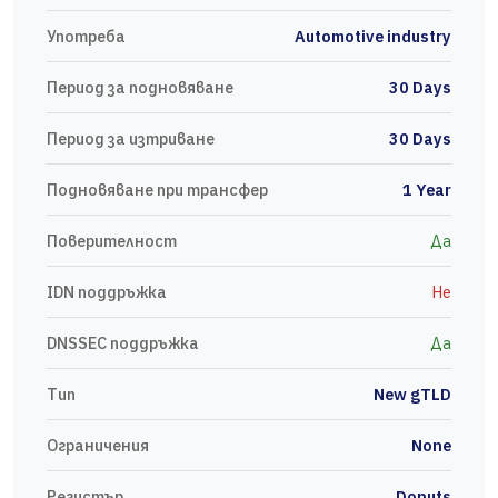
Употреба
Automotive industry
Период за подновяване
30 Days
Период за изтриване
30 Days
Подновяване при трансфер
1 Year
Поверителност
Да
IDN поддръжка
Не
DNSSEC поддръжка
Да
Тип
New gTLD
Ограничения
None
Регистър
Donuts