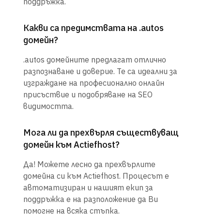
поддръжка.
Какви са предимствата на .autos
домейн?
.autos домейните предлагат отлично
разпознаване и доверие. Те са идеални за
изграждане на професионално онлайн
присъствие и подобряване на SEO
видимостта.
Мога ли да прехвърля съществуващ
домейн към Actiefhost?
Да! Можете лесно да прехвърлите
домейна си към Actiefhost. Процесът е
автоматизиран и нашият екип за
поддръжка е на разположение да Ви
помогне на всяка стъпка.