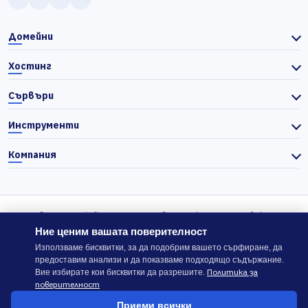
Домейни
Хостинг
Сървъри
Инструменти
Компания
© 2026 Actiefhost. Съгласно българското търговско
законодателство цените в сайта се показват без ДДС, а ДДС се
Ние ценим вашата поверителност
изчислява отделно при завършване на поръчката, когато е
Използваме бисквитки, за да подобрим вашето сърфиране, да
предоставим анализи и да показваме подходящо съдържание.
приложимо.
Политика за
Вие избирате кои бисквитки да разрешите.
поверителност
В случай на спор, който не може да бъде решен директно с
Приеми всички