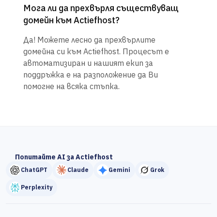
Мога ли да прехвърля съществуващ
домейн към Actiefhost?
Да! Можете лесно да прехвърлите
домейна си към Actiefhost. Процесът е
автоматизиран и нашият екип за
поддръжка е на разположение да Ви
помогне на всяка стъпка.
Попитайте AI за Actiefhost
ChatGPT
Claude
Gemini
Grok
Perplexity