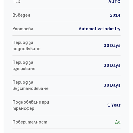
TLD
AUTO
Въведен
2014
Употреба
Automotive industry
Период за
30 Days
подновяване
Период за
30 Days
изтриване
Период за
30 Days
възстановяване
Подновяване при
1 Year
трансфер
Поверителност
Да