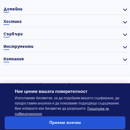
Домейни
Хостинг
Сървъри
Инструменти
Компания
© 2026 Actiefhost. Съгласно българското търговско
законодателство цените в сайта се показват без ДДС, а ДДС се
Ние ценим вашата поверителност
изчислява отделно при завършване на поръчката, когато е
Използваме бисквитки, за да подобрим вашето сърфиране, да
предоставим анализи и да показваме подходящо съдържание.
приложимо.
Политика за
Вие избирате кои бисквитки да разрешите.
поверителност
В случай на спор, който не може да бъде решен директно с
Приеми всички
ACTIEFHOST LTD,