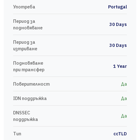
Употреба
Portugal
Период за
30 Days
подновяване
Период за
30 Days
изтриване
Подновяване
1 Year
при трансфер
Поверителност
Да
IDN поддръжка
Да
DNSSEC
Да
поддръжка
Тип
ccTLD