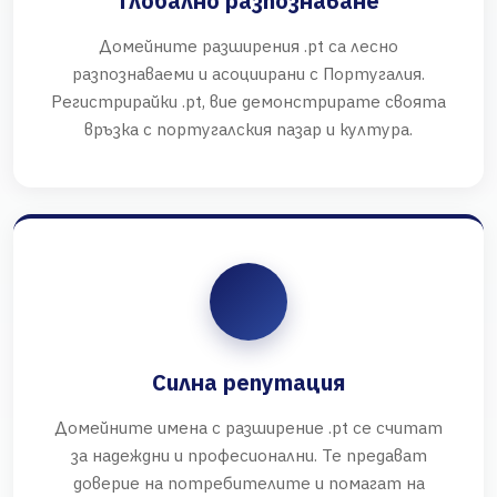
Глобално разпознаване
Домейните разширения .pt са лесно
разпознаваеми и асоциирани с Португалия.
Регистрирайки .pt, вие демонстрирате своята
връзка с португалския пазар и култура.
Силна репутация
Домейните имена с разширение .pt се считат
за надеждни и професионални. Те предават
доверие на потребителите и помагат на