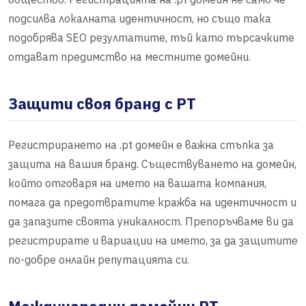
подсилва локалната идентичност, но също така
подобрява SEO резултатите, тъй като търсачките
отдават предимство на местните домейни.
Защити своя бранд с PT
Регистрирането на .pt домейн е важна стъпка за
защита на вашия бранд. Съществуването на домейн,
който отговаря на името на вашата компания,
помага да предотвратите кражба на идентичност и
да запазите своята уникалност. Препоръчваме ви да
регистрирате и вариации на името, за да защитите
по-добре онлайн репутацията си.