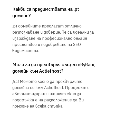
Какви са предимствата на .pt
домейн?
.pt домейните предлагат отлично
разпознаване и доверие. Те са идеални за
изграждане на професионално онлайн
присъствие и подобряване на SEO
видимостта.
Мога ли да прехвърля съществуващ
домейн към Actiefhost?
Да! Можете лесно да прехвърлите
домейна си към Actiefhost. Процесът е
автоматизиран и нашият екип за
поддръжка е на разположение да Ви
помогне на всяка стъпка.