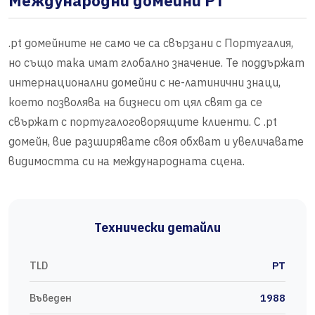
Международни домейни PT
.pt домейните не само че са свързани с Португалия,
но също така имат глобално значение. Те поддържат
интернационални домейни с не-латинични знаци,
което позволява на бизнеси от цял свят да се
свържат с португалоговорящите клиенти. С .pt
домейн, вие разширявате своя обхват и увеличавате
видимостта си на международната сцена.
Технически детайли
TLD
PT
Въведен
1988