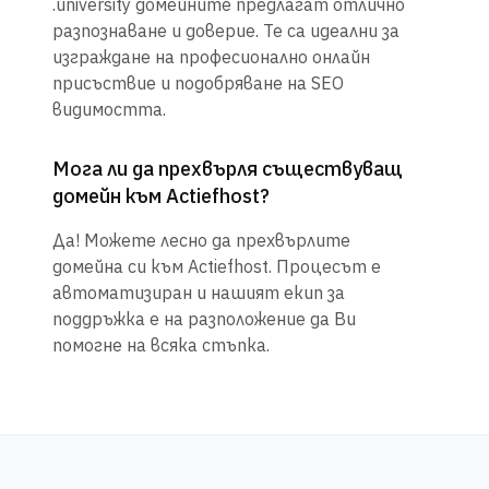
.university домейните предлагат отлично
разпознаване и доверие. Те са идеални за
изграждане на професионално онлайн
присъствие и подобряване на SEO
видимостта.
Мога ли да прехвърля съществуващ
домейн към Actiefhost?
Да! Можете лесно да прехвърлите
домейна си към Actiefhost. Процесът е
автоматизиран и нашият екип за
поддръжка е на разположение да Ви
помогне на всяка стъпка.