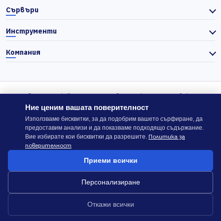
Сървъри
Инструменти
Компания
© 2026 Actiefhost. Съгласно българското търговско
законодателство цените в сайта се показват без ДДС, а ДДС се
Ние ценим вашата поверителност
изчислява отделно при завършване на поръчката, когато е
Използваме бисквитки, за да подобрим вашето сърфиране, да
предоставим анализи и да показваме подходящо съдържание.
приложимо.
Политика за
Вие избирате кои бисквитки да разрешите.
поверителност
В случай на спор, който не може да бъде решен директно с
Приеми всички
ACTIEFHOST LTD,
можете да използвате платформата
ODR
.
Персонализиране
Общи условия
Политика за сигурност
Откажи всички
Докладване на злоупотреба