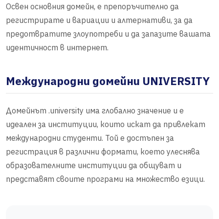
Освен основния домейн, е препоръчително да
регистрирате и вариации и алтернативи, за да
предотвратите злоупотреби и да запазите вашата
идентичност в интернет.
Международни домейни UNIVERSITY
Домейнът .university има глобално значение и е
идеален за институции, които искат да привлекат
международни студенти. Той е достъпен за
регистрация в различни формати, което улеснява
образователните институции да общуват и
представят своите програми на множество езици.