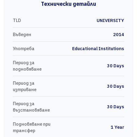
Технически детайли
TLD
UNIVERSITY
Въведен
2014
Употреба
Educational Institutions
Период за
30 Days
подновяване
Период за
30 Days
изтриване
Период за
30 Days
възстановяване
Подновяване при
1 Year
трансфер