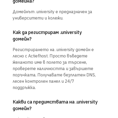
домейна?
Домейнът .university е предназначен за
университети и колежи.
Как да регистрирам .university
домейн?
Регистрирането на .university домейн е
лесно с Actiefhost. Просто въведете
желаното име в полето за търсене,
проверете наличността и завършете
поръчката. Получавате безплатен DNS,
лесен контролен панел и 24/7
поддръжка.
Какви са предимствата на .university
домейн?