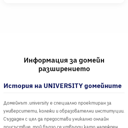
Информация за домейн
разширението
История на UNIVERSITY домейните
Домейнът .university е специално проектиран за
университети, колежи и образователни институции.
Създаден с цел да предостави уникално онлайн
присъствие, той бързо се утвърди като надежден