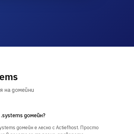
tems
я на домейни
 .systems домейн?
stems домейн е лесно с Actiefhost. Просто