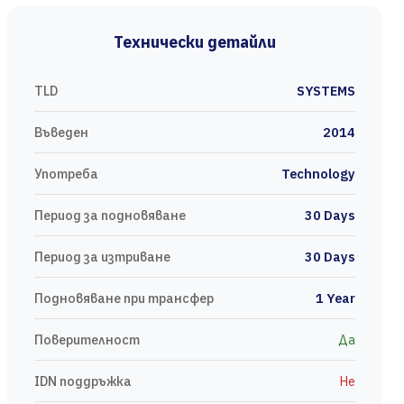
Технически детайли
TLD
SYSTEMS
Въведен
2014
Употреба
Technology
Период за подновяване
30 Days
Период за изтриване
30 Days
Подновяване при трансфер
1 Year
Поверителност
Да
IDN поддръжка
Не