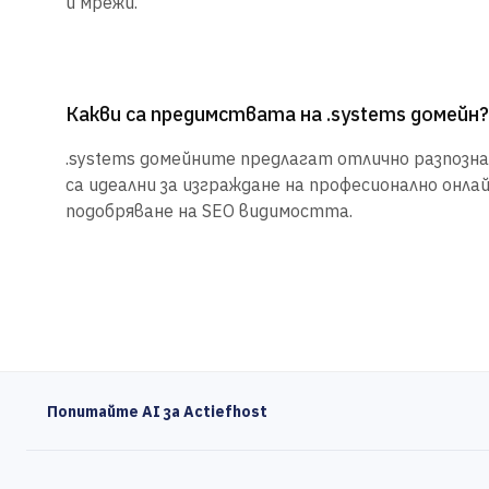
и мрежи.
Какви са предимствата на .systems домейн?
.systems домейните предлагат отлично разпознав
са идеални за изграждане на професионално онла
подобряване на SEO видимостта.
Попитайте AI за Actiefhost