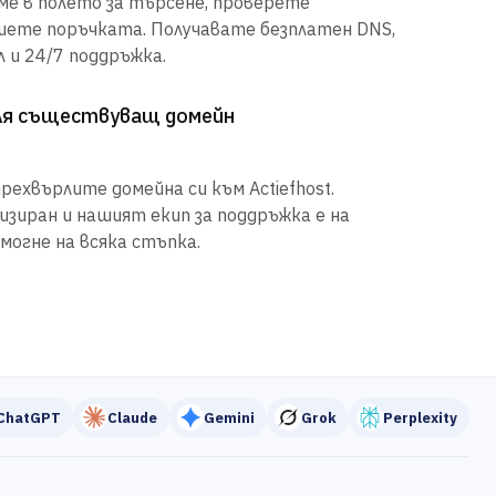
е в полето за търсене, проверете
шете поръчката. Получавате безплатен DNS,
 и 24/7 поддръжка.
рля съществуващ домейн
рехвърлите домейна си към Actiefhost.
иран и нашият екип за поддръжка е на
могне на всяка стъпка.
ChatGPT
Claude
Gemini
Grok
Perplexity