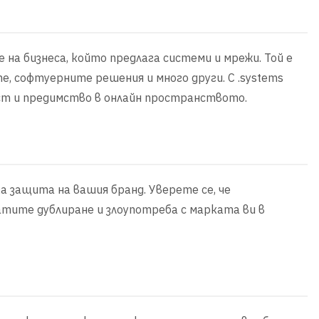
е на бизнеса, който предлага системи и мрежи. Той е
, софтуерните решения и много други. С .systems
ост и предимство в онлайн пространството.
а защита на вашия бранд. Уверете се, че
тите дублиране и злоупотреба с марката ви в