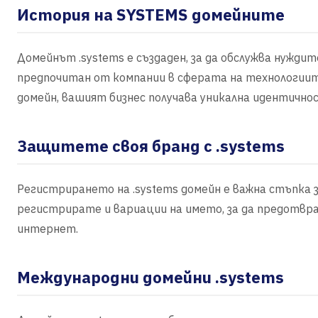
История на SYSTEMS домейните
Домейнът .systems е създаден, за да обслужва нуждит
предпочитан от компании в сферата на технологиите
домейн, вашият бизнес получава уникална идентичн
Защитете своя бранд с .systems
Регистрирането на .systems домейн е важна стъпка з
регистрирате и вариации на името, за да предотвра
интернет.
Международни домейни .systems