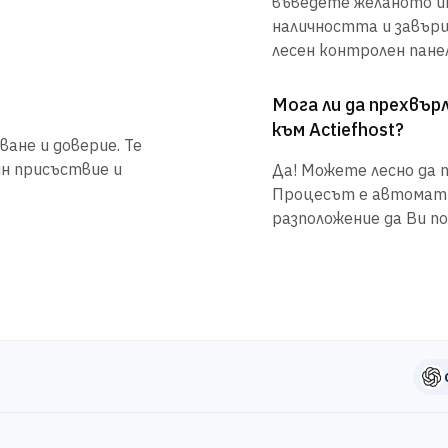
въведете желаното им
наличността и завър
лесен контролен панел
Мога ли да прехвъ
към Actiefhost?
ане и доверие. Те
йн присъствие и
Да! Можете лесно да п
Процесът е автоматиз
разположение да Ви по