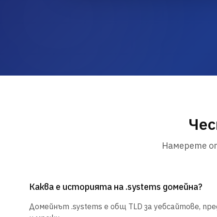
Чес
Намерете от
Каква е историята на .systems домейна?
Домейнът .systems е общ TLD за уебсайтове, пр