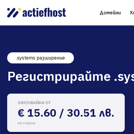
Домейни
Х
.systems разширение
Регистрация на домейн
Споделен хостинг
Виртуални сървъри
WHOIS
WordP
Регистрирайте .sy
Трансфер на домейн
NGINX хостинг
Управлявани виртуални сървъри
AI ге
Drupal
gTLD разширения
Jooml
ЗАПОЧВАЙКИ ОТ
€ 15.60 / 30.51 лв.
Magen
на година