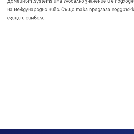
Домейнът .systems има глобално значение и е подход
на международно ниво. Също така предлага поддръжк
езици и символи.