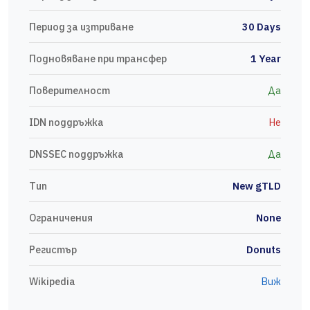
Период за изтриване
30 Days
Подновяване при трансфер
1 Year
Поверителност
Да
IDN поддръжка
Не
DNSSEC поддръжка
Да
Тип
New gTLD
Ограничения
None
Регистър
Donuts
Wikipedia
Виж