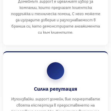
Домейнът .support е идеалният избор за
компании, които предлагат клиентска
поддръжка и техническа помощ. С него можете
да изградите доверие и разпознаваемост в
бранша си, като демонстрирате ангажимента
си към клиентите.
Силна репутация
Използвайки .support домейн, вие подчертавате
своята експертиза в предоставянето на