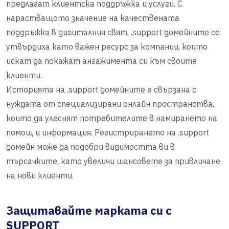
предлагат клиентска поддръжка и услуги. С
нарастващото значение на качествената
поддръжка в дигиталния свят, .support домейните се
утвърдиха като важен ресурс за компании, които
искат да покажат ангажимента си към своите
клиенти.
Историята на .support домейните е свързана с
нуждата от специализирани онлайн пространства,
които да улеснят потребителите в намирането на
помощ и информация. Регистрирането на .support
домейн може да подобри видимостта ви в
търсачките, като увеличи шансовете за привличане
на нови клиенти.
Защитавайте марката си с
SUPPORT