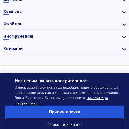
Хостинг
Сървъри
Инструменти
Компания
© 2026 Actiefhost. Съгласно българското търговско
законодателство цените в сайта се показват без ДДС, а ДДС се
Ние ценим вашата поверителност
изчислява отделно при завършване на поръчката, когато е
Използваме бисквитки, за да подобрим вашето сърфиране, да
предоставим анализи и да показваме подходящо съдържание.
приложимо.
Политика за
Вие избирате кои бисквитки да разрешите.
поверителност
В случай на спор, който не може да бъде решен директно с
Приеми всички
ACTIEFHOST LTD,
можете да използвате платформата
ODR
.
Персонализиране
Общи условия
Политика за сигурност