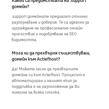
Какви са предимствата на .support
домейн?
.support домейните предлагат отлично
разпознаване и доверие. Те са идеални за
изграждане на професионално онлайн
присъствие и подобряване на SEO
видимостта.
Мога ли да прехвърля съществуващ
домейн към Actiefhost?
Да! Можете лесно да прехвърлите
домейна си към Actiefhost. Процесът е
автоматизиран и нашият екип за
поддръжка е на разположение да Ви
помогне на всяка стъпка.