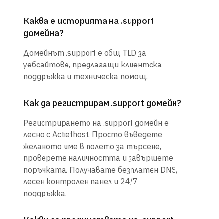
Каква е историята на .support
домейна?
Домейнът .support е общ TLD за
уебсайтове, предлагащи клиентска
поддръжка и техническа помощ.
Как да регистрирам .support домейн?
Регистрирането на .support домейн е
лесно с Actiefhost. Просто въведете
желаното име в полето за търсене,
проверете наличността и завършете
поръчката. Получавате безплатен DNS,
лесен контролен панел и 24/7
поддръжка.