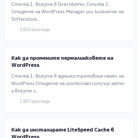
Стъпка 1: Влезте в DirectAdmin. Стъпка 2:
Отидете на WordPress Manager или кликнете на
Softaculous...
1,803 прегледи
Как да промените пермалинковете на
WordPress
Стъпка 1: Влезте в административния панел на
WordPress:Отидете на yourdomain.com/wp-admin
и влезте с...
1,807 прегледи
Как да инсталирате LiteSpeed Cache в
WordPress