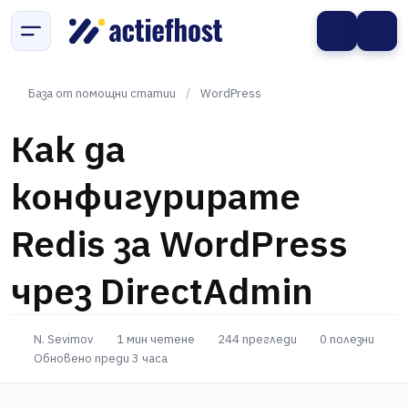
База от помощни статии
/
WordPress
Как да
конфигурирате
Redis за WordPress
чрез DirectAdmin
N. Sevimov
1 мин четене
244 прегледи
0 полезни
Обновено преди 3 часа