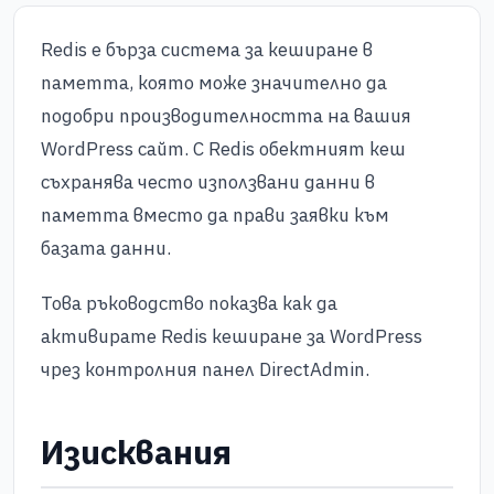
Redis е бърза система за кеширане в
паметта, която може значително да
подобри производителността на вашия
WordPress сайт. С Redis обектният кеш
съхранява често използвани данни в
паметта вместо да прави заявки към
базата данни.
Това ръководство показва как да
активирате Redis кеширане за WordPress
чрез контролния панел DirectAdmin.
Изисквания