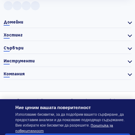
Домейни
Хостинг
Сървъри
Инструменти
Компания
© 2026 Actiefhost. Съгласно българското търговско
законодателство цените в сайта се показват без ДДС, а ДДС се
Ние ценим вашата поверителност
изчислява отделно при завършване на поръчката, когато е
Използваме бисквитки, за да подобрим вашето сърфиране, да
предоставим анализи и да показваме подходящо съдържание.
приложимо.
Политика за
Вие избирате кои бисквитки да разрешите.
поверителност